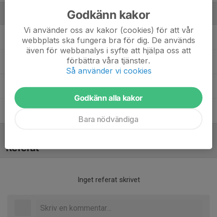
Godkänn kakor
Ledare
Vi använder oss av kakor (cookies) för att vår
Björn Svensson
Materialförvaltare
webbplats ska fungera bra för dig. De används
även för webbanalys i syfte att hjälpa oss att
förbättra våra tjänster.
Daniel Källström
Assisterande Tränare
Så använder vi cookies
Patric Johnsson
Assisterande tränare
Godkänn alla kakor
Patrik Degerstedt
Head Coach
Bara nödvändiga
Referat
Inget referat skrivet