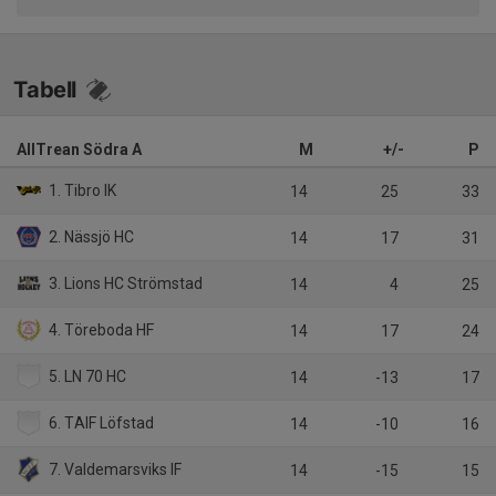
Tabell
AllTrean Södra A
M
+/-
P
1. Tibro IK
14
25
33
2. Nässjö HC
14
17
31
3. Lions HC Strömstad
14
4
25
4. Töreboda HF
14
17
24
5. LN 70 HC
14
-13
17
6. TAIF Löfstad
14
-10
16
7. Valdemarsviks IF
14
-15
15