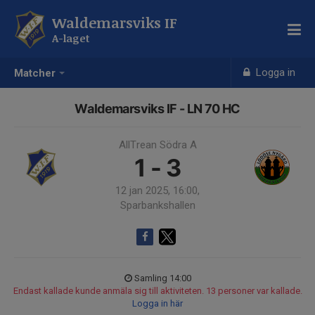
Waldemarsviks IF
A-laget
Logga in
Matcher
Waldemarsviks IF - LN 70 HC
AllTrean Södra A
1 - 3
12 jan 2025, 16:00,
Sparbankshallen
Samling 14:00
Endast kallade kunde anmäla sig till aktiviteten. 13 personer var kallade.
Logga in här