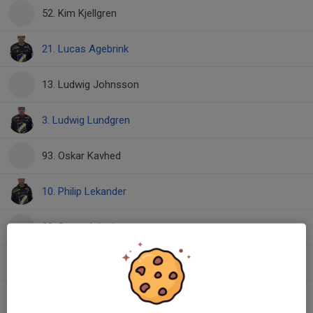
52. Kim Kjellgren
21. Lucas Agebrink
13. Ludwig Johnsson
3. Ludwig Lundgren
93. Oskar Kavhed
10. Philip Lekander
69. Samuel Jupiter
19. Wille Moberg
8. William Johnsson