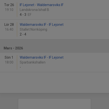
Tor 26
IF Lejonet - Waldemarsviks IF
19:10
Landskrona Ishall B
4
-
3
EF
Lör 28
Waldemarsviks IF - IF Lejonet
16:40
Stallet Norrköping
2
-
4
Mars - 2026
Sön 1
Waldemarsviks IF - IF Lejonet
18:00
Sparbankshallen
-