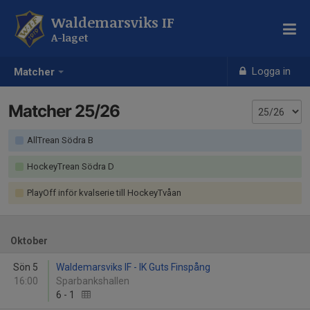
Waldemarsviks IF
A-laget
Logga in
Matcher
Matcher 25/26
AllTrean Södra B
HockeyTrean Södra D
PlayOff inför kvalserie till HockeyTvåan
Oktober
Sön 5
Waldemarsviks IF - IK Guts Finspång
16:00
Sparbankshallen
6
-
1