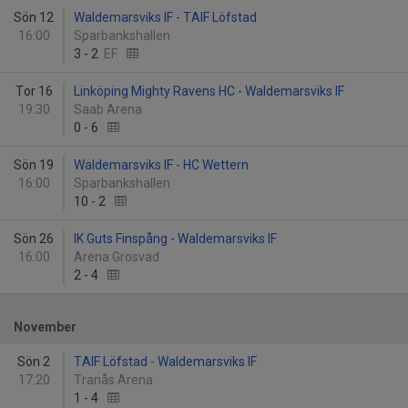
Sön 12
Waldemarsviks IF - TAIF Löfstad
16:00
Sparbankshallen
3
-
2
EF
Tor 16
Linköping Mighty Ravens HC - Waldemarsviks IF
19:30
Saab Arena
0
-
6
Sön 19
Waldemarsviks IF - HC Wettern
16:00
Sparbankshallen
10
-
2
Sön 26
IK Guts Finspång - Waldemarsviks IF
16:00
Arena Grosvad
2
-
4
November
Sön 2
TAIF Löfstad - Waldemarsviks IF
17:20
Tranås Arena
1
-
4