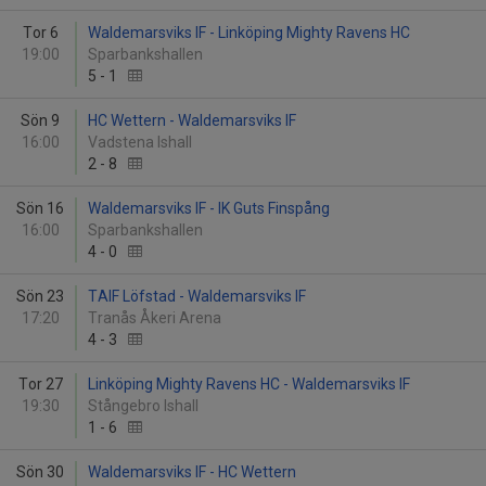
Tor 6
Waldemarsviks IF - Linköping Mighty Ravens HC
19:00
Sparbankshallen
5
-
1
Sön 9
HC Wettern - Waldemarsviks IF
16:00
Vadstena Ishall
2
-
8
Sön 16
Waldemarsviks IF - IK Guts Finspång
16:00
Sparbankshallen
4
-
0
Sön 23
TAIF Löfstad - Waldemarsviks IF
17:20
Tranås Åkeri Arena
4
-
3
Tor 27
Linköping Mighty Ravens HC - Waldemarsviks IF
19:30
Stångebro Ishall
1
-
6
Sön 30
Waldemarsviks IF - HC Wettern