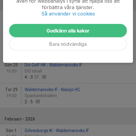
även för webbanalys i syfte att hjälpa oss att
Januari - 2026
förbättra våra tjänster.
Så använder vi cookies
Tis 13
TAIF Löfstad - Waldemarsviks IF
19:30
Tranås Åkeri Arena
2
-
6
Godkänn alla kakor
Sön 18
Skillingaryds IS - Waldemarsviks IF
Bara nödvändiga
16:00
Movalla Ishall
2
-
4
Sön 25
Diö GoIF HK - Waldemarsviks IF
16:00
DIÖ Ishall
4
-
3
EF
Tor 29
Waldemarsviks IF - Nässjö HC
19:00
Sparbankshallen
2
-
5
Februari - 2026
Sön 1
Sölvesborgs IK - Waldemarsviks IF