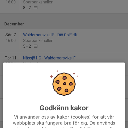
16:00
Sparbankshallen
8
-
2
December
Sön 7
Waldemarsviks IF - Diö GoIF HK
16:00
Sparbankshallen
5
-
2
Tor 11
Nässjö HC - Waldemarsviks IF
19:00
Höglandsrinken
3
-
0
Sön 14
Waldemarsviks IF - Sölvesborgs IK
16:00
Sparbankshallen
6
-
5
EF
Sön 21
IK Guts Finspång - Waldemarsviks IF
Godkänn kakor
16:00
Arena Grosvad
2
-
10
Vi använder oss av kakor (cookies) för att vår
webbplats ska fungera bra för dig. De används