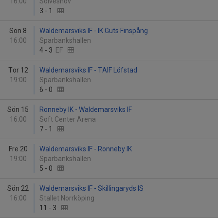
16:00
Sölveshov
3
-
1
Sön 8
Waldemarsviks IF - IK Guts Finspång
16:00
Sparbankshallen
4
-
3
EF
Tor 12
Waldemarsviks IF - TAIF Löfstad
19:00
Sparbankshallen
6
-
0
Sön 15
Ronneby IK - Waldemarsviks IF
16:00
Soft Center Arena
7
-
1
Fre 20
Waldemarsviks IF - Ronneby IK
19:00
Sparbankshallen
5
-
0
Sön 22
Waldemarsviks IF - Skillingaryds IS
16:00
Stallet Norrköping
11
-
3