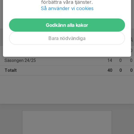
förbättra våra tjänster.
Så använder vi cookies
Godkänn alla kakor
Bara nödvändiga
ALLA SERIER
ALLA ÅR
Säsongen 25/26
26
0
0
Säsongen 24/25
14
0
0
Totalt
40
0
0