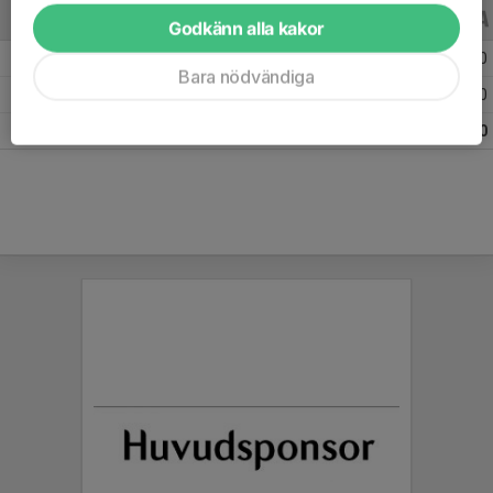
ALLA SERIER
ALLA ÅR
Godkänn alla kakor
Säsongen 25/26
25
0
-
0
0
0
Bara nödvändiga
Säsongen 24/25
19
0
-
0
0
0
Totalt
44
0
-
0
0
0