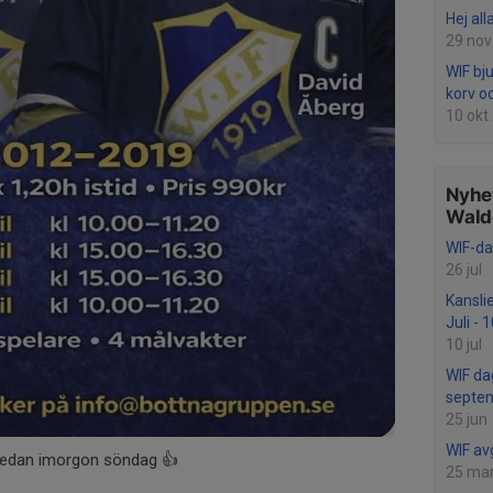
Hej al
29 nov
WIF bju
korv o
10 okt
Nyhet
Wald
WIF-da
26 jul
Kansli
Juli - 
10 jul
WIF da
septem
25 jun
WIF av
redan imorgon söndag 👍
25 ma