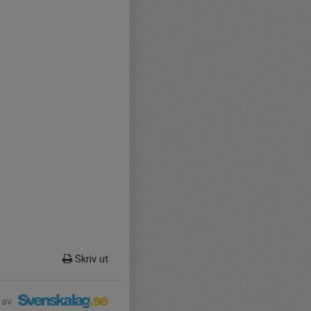
Skriv ut
 av