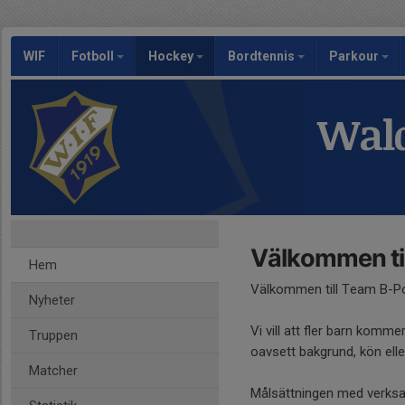
WIF
Fotboll
Hockey
Bordtennis
Parkour
Wald
Välkommen ti
Hem
Välkommen till Team B-Po
Nyheter
Vi vill att fler barn komme
Truppen
oavsett bakgrund, kön ell
Matcher
Målsättningen med verksam