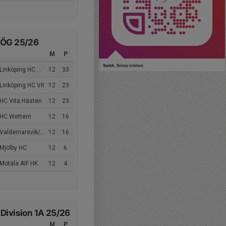
 ÖG 25/26
M
P
Linköping HC Blå
12
33
Linköping HC Vit
12
23
 HC Vita Hästen
12
23
 HC Wettern
12
16
aldemarsvik/IK Guts
12
16
 Mjölby HC
12
6
Motala AIF HK
12
4
Division 1A 25/26
M
P