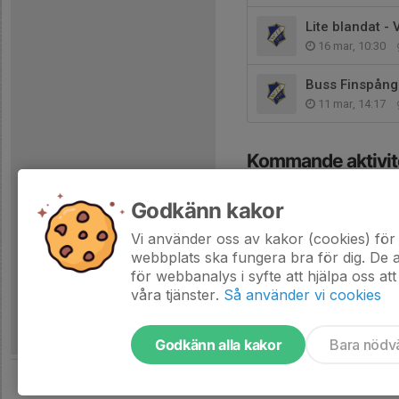
Lite blandat - V
16 mar, 10:30
Buss Finspång
11 mar, 14:17
Kommande aktivit
Tis 1/9
Intressea
Godkänn kakor
18:00-19:00
Sparbanksha
Vi använder oss av kakor (cookies) för 
Hela kalendern
webbplats ska fungera bra för dig. De
för webbanalys i syfte att hjälpa oss att
våra tjänster.
Så använder vi cookies
Godkänn alla kakor
Bara nödv
Tjäna pengar till laget