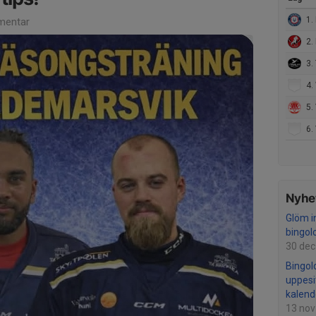
1. 
mentar
2.
3. 
4.
5. 
6. Va
Nyhet
Glöm in
bingol
30 dec
Bingolo
uppesi
kalend
13 nov