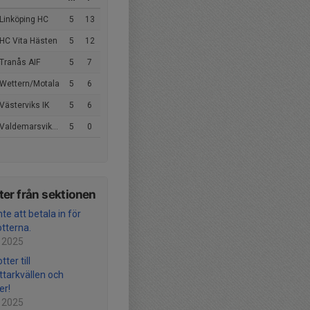
Linköping HC
5
13
 HC Vita Hästen
5
12
Tranås AIF
5
7
 Wettern/Motala
5
6
Västerviks IK
5
6
ldemarsviks IF/IK Guts
5
0
er från sektionen
te att betala in för
otterna.
 2025
tter till
ttarkvällen och
er!
 2025