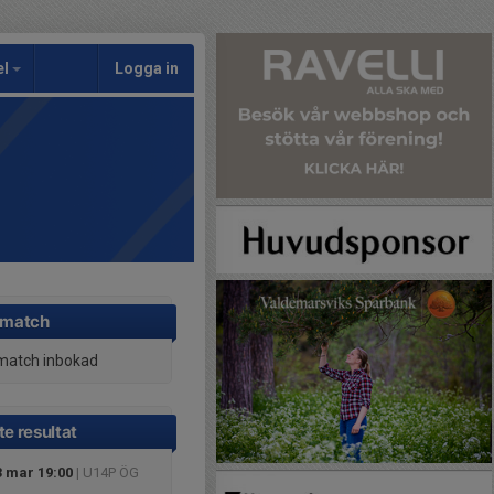
el
Logga in
 match
match inbokad
e resultat
 mar 19:00
| U14P ÖG