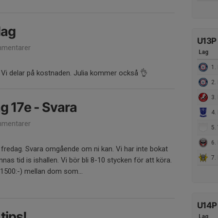
dag
U13P
mentarer
Lag
1. 
. Vi delar på kostnaden. Julia kommer också 👌
2. 
3.
g 17e - Svara
4.
mentarer
5. V
6.
å fredag. Svara omgående om ni kan. Vi har inte bokat
7. 
nas tid is ishallen. Vi bör bli 8-10 stycken för att köra.
 1500:-) mellan dom som...
U14P 
tips!
Lag