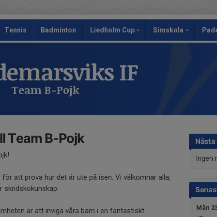
Tennis
Badminton
Liedholm Cup
Simskola
Pad
emarsviks IF
Team B-Pojk
ll Team B-Pojk
Nästa
jk!
Ingen 
r för att prova hur det är ute på isen. Vi välkomnar alla,
er skridskokunskap.
Senast
Mån 23
heten är att inviga våra barn i en fantastiskt