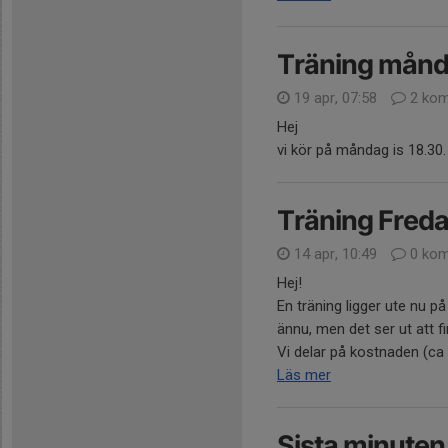
Träning mån
19 apr, 07:58
2 kom
Hej
vi kör på måndag is 18.30
Träning Freda
14 apr, 10:49
0 kom
Hej!
En träning ligger ute nu p
ännu, men det ser ut att fin
Vi delar på kostnaden (ca
Läs mer
Sista minuten 