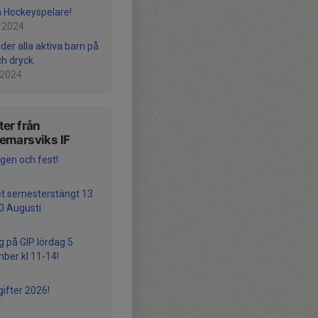
la Hockeyspelare!
 2024
der alla aktiva barn på
ch dryck.
 2024
er från
emarsviks IF
gen och fest!
et semesterstängt 13
10 Augusti
g på GIP lördag 5
ber kl 11-14!
gifter 2026!
r