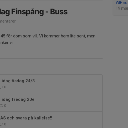
WIF nu 
19 ma
ag Finspång - Buss
entarer
5 för dom som vill. Vi kommer hem lite sent, men
nker vi.
g idag tisdag 24/3
0
ng idag fredag 20e
0
ÄS och svara på kallelse!!
0