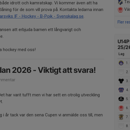
Te
 både idrott och kamratskap. Vi kommer även att ha
tlåning för de som vill prova på. Kontakta ledarna innan
Väs
rsviks IF - Hockey - B-Pojk - Svenskalag.se
.
Fler re
ansen att erbjuda barnen ett långvarigt och
se.
U14P 
25/2
la hockey med oss!
Lag
1. 
an 2026 - Viktigt att svara!
2.
mmentar
3. 
4.
t har varit tufft men vi har sett en otrolig utveckling
5. 
t.
6. 
 i år tack var den sena Cupen vi anmälde oss till, men
7.
8. Va