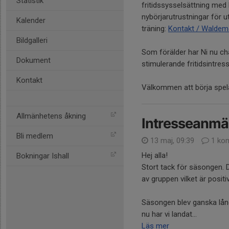
Statistik
fritidssysselsättning med
nybörjarutrustningar för u
Kalender
träning:
Kontakt / Waldema
Bildgalleri
Som förälder har Ni nu ch
Dokument
stimulerande fritidsintres
Kontakt
Välkommen att börja spe
Allmänhetens åkning
Intresseanmäl
Bli medlem
13 maj, 09:39
1 ko
Hej alla!
Bokningar Ishall
Stort tack för säsongen. De
av gruppen vilket är positiv
Säsongen blev ganska lång
nu har vi landat...
Läs mer