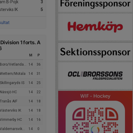
am B-Pojk
3
terviks IK
5
sultat
Division 1 forts. A
6
M
P
Boro/Vetlanda HC
14
36
 Wettern/Motala
14
31
Skillingaryds IS
14
25
 Nässjö HC
14
22
Tranås AIF
14
18
Västerviks IK
14
18
 Vimmerby HC
14
16
ldemarsviks IF/IK Guts
14
0