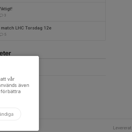
iktigt!
3
 match LHC Torsdag 12e
5
eter
nmälan
llen
att vår
 används även
 förbättra
ändiga
Levererat