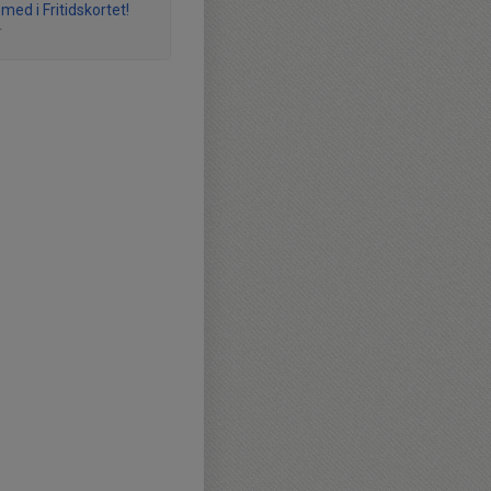
med i Fritidskortet!
r