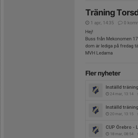
Träning Torsd
1 apr, 14:35
0 komm
Hej!
Buss från Mekonomen 17.4
dom är lediga på fredag tä
MVH Ledarna
Fler nyheter
Inställd tränin
24 mar, 13:14
Inställd träni
20 mar, 13:15
CUP Örebro - L
18 mar, 08:54