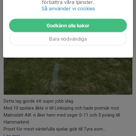
förbättra våra tjänster.
Så använder vi cookies
Godkänn alla kakor
Bara nödvändiga
Detta lag gjorde ett super jobb idag.
Med 10 spelare åkte vi till Linköping och hade premiär mot
Malmslätt AIK vi åker hem med seger 0-11 och 3 poäng till
Hammarkind.
Priset för mest värdefulla spelar gick till Tyra som...