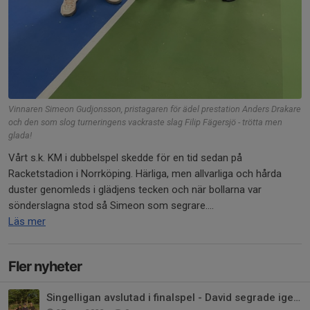
Vinnaren Simeon Gudjonsson, pristagaren för ädel prestation Anders Drakare
och den som slog turneringens vackraste slag Filip Fägersjö - trötta men
glada!
Vårt s.k. KM i dubbelspel skedde för en tid sedan på
Racketstadion i Norrköping. Härliga, men allvarliga och hårda
duster genomleds i glädjens tecken och när bollarna var
sönderslagna stod så Simeon som segrare....
Läs mer
Fler nyheter
Singelligan avslutad i finalspel - David segrade igen!