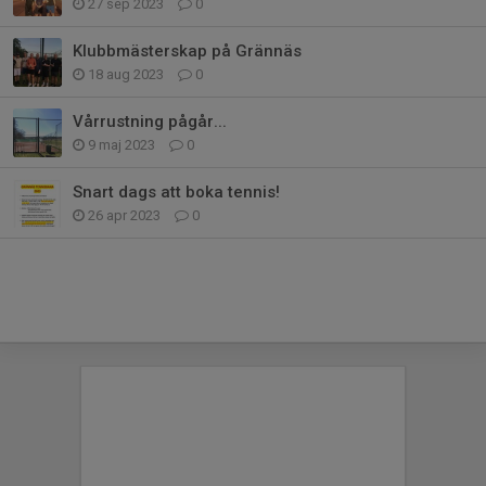
27 sep 2023
0
Klubbmästerskap på Grännäs
18 aug 2023
0
Vårrustning pågår...
9 maj 2023
0
Snart dags att boka tennis!
26 apr 2023
0