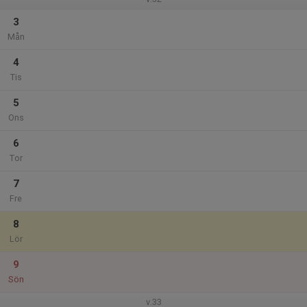
3
Mån
4
Tis
5
Ons
6
Tor
7
Fre
8
Lör
9
Sön
v.33