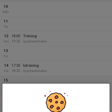
10
Mån
11
Tis
12
18:00
Träning
19:20
Ons
Sparbankshallen
13
Tor
14
17:30
Isträning
18:20
Fre
Sparbankshallen
15
Lör
16
Sön
v.34