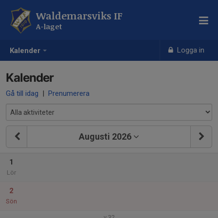
Waldemarsviks IF
A-laget
Logga in
Kalender
Kalender
Gå till idag
|
Prenumerera
Augusti 2026
1
Lör
2
Sön
v.32