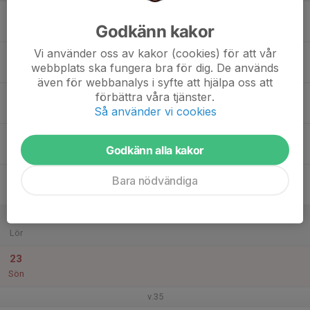
17
18:30
Isträning
Godkänn kakor
19:50
Mån
Spabankshallen
Vi använder oss av kakor (cookies) för att vår
18
webbplats ska fungera bra för dig. De används
Tis
även för webbanalys i syfte att hjälpa oss att
19
18:00
Isträning
förbättra våra tjänster.
19:20
Så använder vi cookies
Ons
Spabankshallen
20
Godkänn alla kakor
Tor
21
17:30
Isträning
Bara nödvändiga
18:20
Fre
Sparbankshallen
22
Lör
23
Sön
v.35