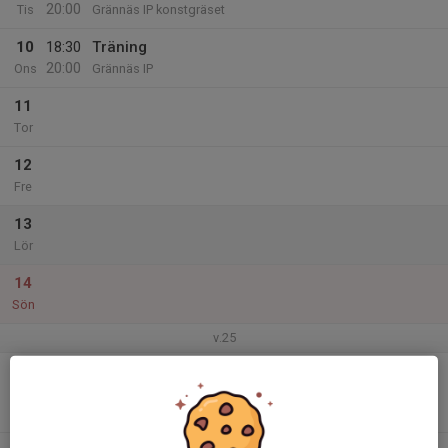
20:00
Tis
Grännäs IP konstgräset
10
18:30
Träning
20:00
Ons
Grännäs IP
11
Tor
12
Fre
13
Lör
14
Sön
v.25
15
19:00
Match mot BK Derby
21:00
Mån
Division 4 Östra Dam Östergötland
Karlbergsplan