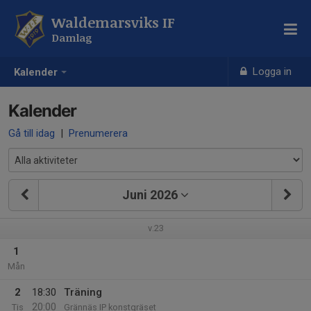
Waldemarsviks IF
Damlag
Logga in
Kalender
Kalender
Gå till idag
|
Prenumerera
Juni 2026
v.23
1
Mån
2
18:30
Träning
20:00
Tis
Grännäs IP konstgräset