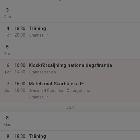
3
Ons
4
18:30
Träning
20:00
Tor
Grännäs IP
5
Fre
6
10:00
Kioskförsäljnimg nationaldagsfirande
14:30
Lör
Grännäsparken
7
16:00
Match mot Skärblacka IF
18:00
Sön
Division 4 Östra Dam Östergötland
Grännäs IP
v.24
8
Mån
9
18:30
Träning