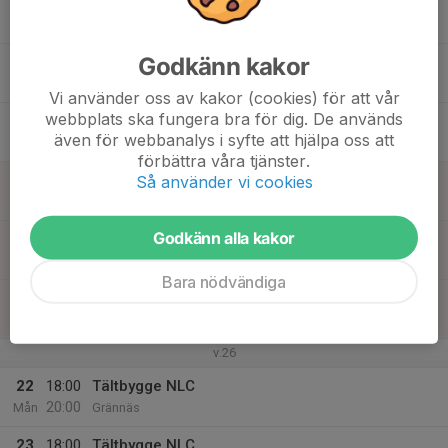
16
Tis
Godkänn kakor
17
18:30
Inställd träning
20:00
Ons
Grännäs IP
Vi använder oss av kakor (cookies) för att vår
webbplats ska fungera bra för dig. De används
18
även för webbanalys i syfte att hjälpa oss att
Tor
förbättra våra tjänster.
19
Så använder vi cookies
Fre
Godkänn alla kakor
20
Lör
Bara nödvändiga
21
Sön
v.26
22
18:00
Tältbygge NLC
20:00
Mån
Grännäs
23
18:00
Tältbygge NLC