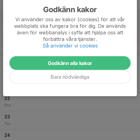
Fre
Godkänn kakor
18
Vi använder oss av kakor (cookies) för att vår
Lör
webbplats ska fungera bra för dig. De används
även för webbanalys i syfte att hjälpa oss att
19
förbättra våra tjänster.
Sön
Så använder vi cookies
v.30
20
Godkänn alla kakor
Mån
Bara nödvändiga
21
Tis
22
Ons
23
Tor
24