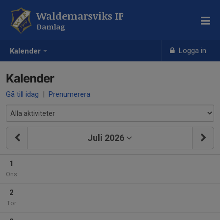
Waldemarsviks IF
Damlag
Logga in
Kalender
Kalender
Gå till idag
|
Prenumerera
Juli 2026
1
Ons
2
Tor