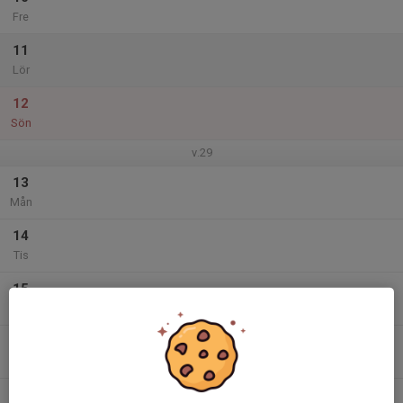
Fre
11
Lör
12
Sön
v.29
13
Mån
14
Tis
15
Ons
16
Tor
17