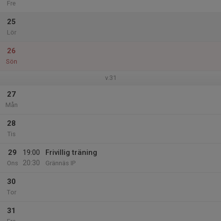
Fre
25
Lör
26
Sön
v.31
27
Mån
28
Tis
29
19:00
Frivillig träning
20:30
Ons
Grännäs IP
30
Tor
31