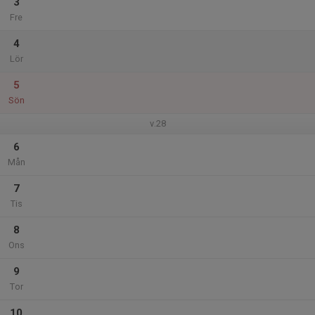
3
Fre
4
Lör
5
Sön
v.28
6
Mån
7
Tis
8
Ons
9
Tor
10