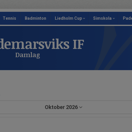
Tennis
Badminton
Liedholm Cup
Simskola
Pad
emarsviks IF
Damlag
a
Oktober 2026