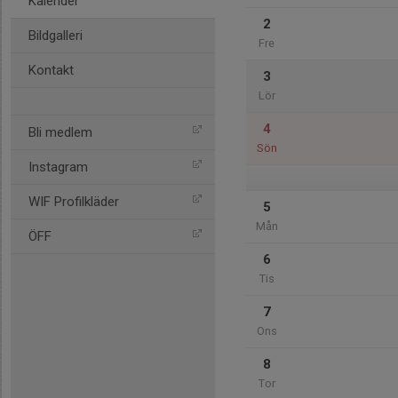
Kalender
2
Bildgalleri
Fre
Kontakt
3
Lör
4
Bli medlem
Sön
Instagram
WIF Profilkläder
5
Mån
ÖFF
6
Tis
7
Ons
8
Tor