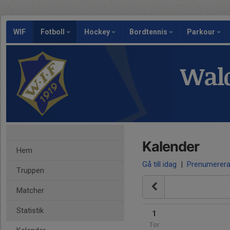
WIF
Fotboll
Hockey
Bordtennis
Parkour
Wald
Kalender
Hem
Gå till idag
|
Prenumerer
Truppen
Matcher
Statistik
1
Tor