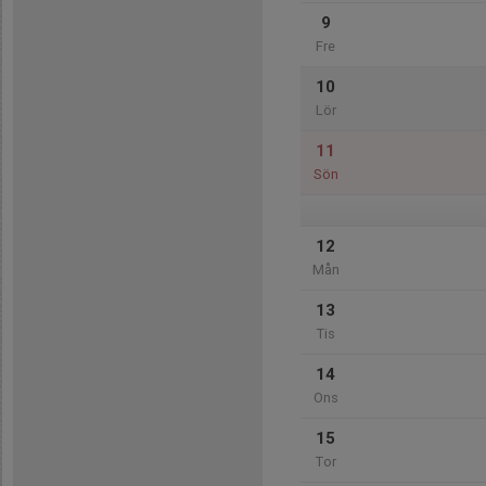
9
Fre
10
Lör
11
Sön
12
Mån
13
Tis
14
Ons
15
Tor