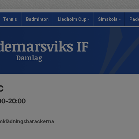
Tennis
Badminton
Liedholm Cup
Simskola
Pad
emarsviks IF
Damlag
C
:00-20:00
omklädningsbarackerna