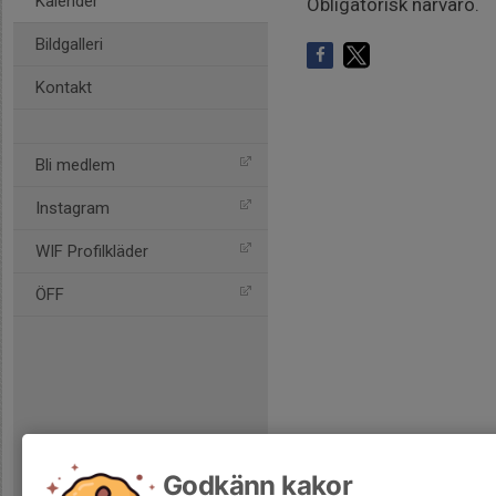
Kalender
Obligatorisk närvaro.
Bildgalleri
Kontakt
Bli medlem
Instagram
WIF Profilkläder
ÖFF
Godkänn kakor