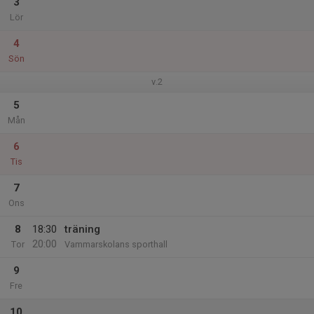
3
Lör
4
Sön
v.2
5
Mån
6
Tis
7
Ons
8
18:30
träning
20:00
Tor
Vammarskolans sporthall
9
Fre
10