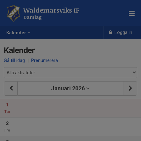
Waldemarsviks IF
Damlag
Logga in
Kalender
Kalender
Gå till idag
|
Prenumerera
Januari 2026
1
Tor
2
Fre