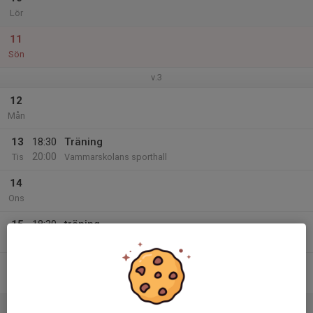
Lör
11
Sön
v.3
12
Mån
13
18:30
Träning
20:00
Tis
Vammarskolans sporthall
14
Ons
15
18:30
träning
20:00
Tor
Vammarskolans sporthall
16
Fre
17
11:30
Ica cupen