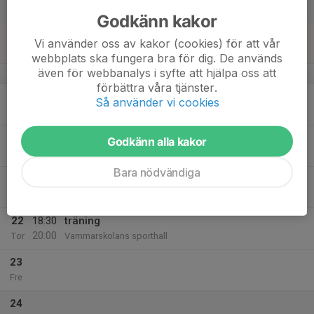
21:00
Lör
Åby arena
Godkänn kakor
18
Vi använder oss av kakor (cookies) för att vår
Sön
webbplats ska fungera bra för dig. De används
även för webbanalys i syfte att hjälpa oss att
v.4
förbättra våra tjänster.
19
Så använder vi cookies
Mån
20
18:30
Träning
Godkänn alla kakor
20:00
Tis
Vammarskolans sporthall
Bara nödvändiga
21
Ons
22
18:30
träning
20:00
Tor
Vammarskolans sporthall
23
Fre
24