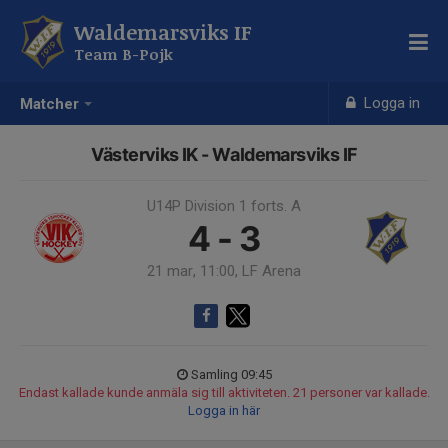
Waldemarsviks IF
Team B-Pojk
Logga in
Matcher
Västerviks IK - Waldemarsviks IF
U14P Division 1 forts. A
4 - 3
21 mar, 11:00, LF Arena
Samling 09:45
Endast kallade kunde anmäla sig till aktiviteten. 21 personer var kallade.
Logga in här