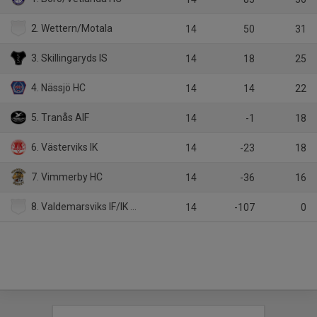
2. Wettern/Motala
14
50
31
3. Skillingaryds IS
14
18
25
4. Nässjö HC
14
14
22
5. Tranås AIF
14
-1
18
6. Västerviks IK
14
-23
18
7. Vimmerby HC
14
-36
16
8. Valdemarsviks IF/IK Guts
14
-107
0