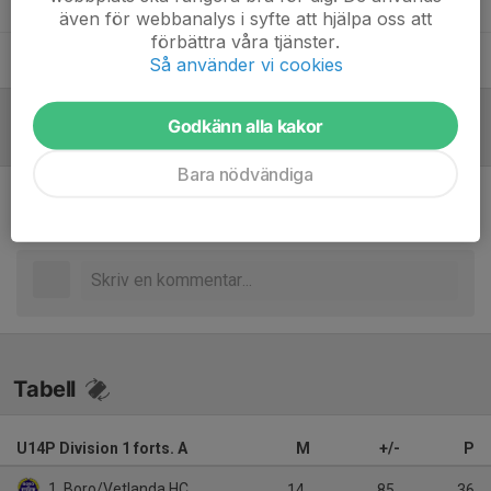
Oskar Engdahl
Assisterande tränare
även för webbanalys i syfte att hjälpa oss att
förbättra våra tjänster.
Patrik Önander
Assisterande tränare
Så använder vi cookies
Godkänn alla kakor
Referat
Bara nödvändiga
Inget referat skrivet
Tabell
U14P Division 1 forts. A
M
+/-
P
1. Boro/Vetlanda HC
14
85
36