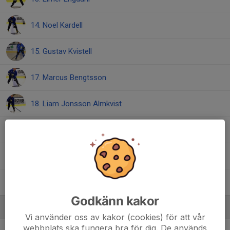
14. Noel Kardell
15. Gustav Kvistell
17. Marcus Bengtsson
18. Liam Jonsson Almkvist
19. Isac Johansson
20. Arvid Philipsson
50. Rasmus Hultin
Godkänn kakor
Ledare
Vi använder oss av kakor (cookies) för att vår
webbplats ska fungera bra för dig. De används