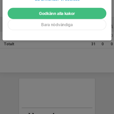
Godkänn alla kakor
Bara nödvändiga
ALLA SERIER
ALLA ÅR
Säsongen 25/26
31
0
0
Totalt
31
0
0