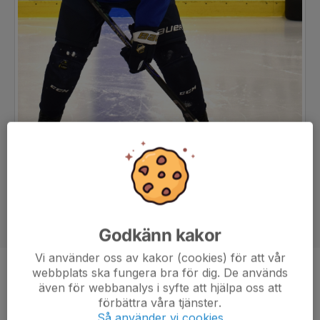
Godkänn kakor
Vi använder oss av kakor (cookies) för att vår
webbplats ska fungera bra för dig. De används
Position
Forward
även för webbanalys i syfte att hjälpa oss att
Ålder
14 år
förbättra våra tjänster.
Så använder vi cookies