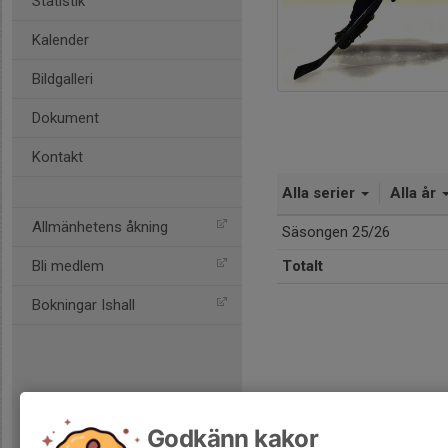
Statistik
Kalender
Bildgalleri
Dokument
Kontakt
Alla serier
Alla år
Allmänhetens åkning
Säsongen 25/26
Bli medlem
Totalt
Bokningar Ishall
Godkänn kakor