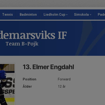
Tennis
Badminton
Liedholm Cup
Simskola
Pad
emarsviks IF
Team B-Pojk
13. Elmer Engdahl
Position
Forward
Ålder
12 år