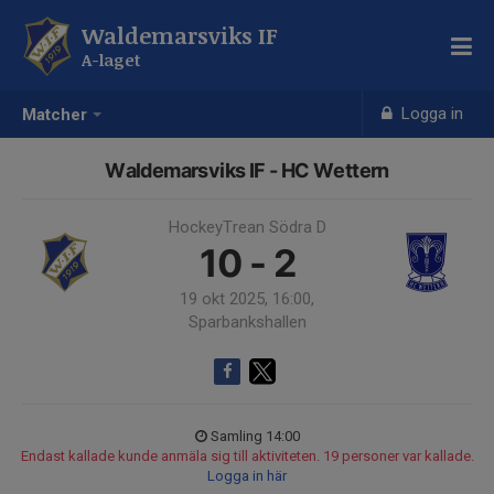
Waldemarsviks IF
A-laget
Logga in
Matcher
Waldemarsviks IF - HC Wettern
HockeyTrean Södra D
10 - 2
19 okt 2025, 16:00,
Sparbankshallen
Samling 14:00
Endast kallade kunde anmäla sig till aktiviteten. 19 personer var kallade.
Logga in här