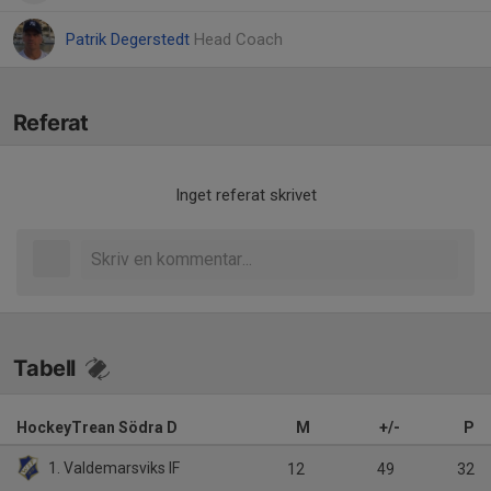
Patrik Degerstedt
Head Coach
Referat
Inget referat skrivet
Tabell
HockeyTrean Södra D
M
+/-
P
1. Valdemarsviks IF
12
49
32