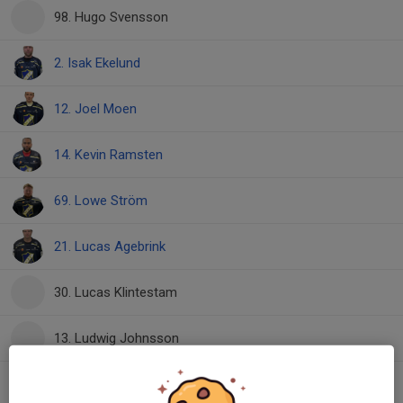
98. Hugo Svensson
2. Isak Ekelund
12. Joel Moen
14. Kevin Ramsten
69. Lowe Ström
21. Lucas Agebrink
30. Lucas Klintestam
13. Ludwig Johnsson
93. Petrus Lindeborg