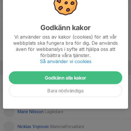
10. Philip Lekander
88. Simon Agebrink
Godkänn kakor
Vi använder oss av kakor (cookies) för att vår
67. Totte Vejkabo
webbplats ska fungera bra för dig. De används
även för webbanalys i syfte att hjälpa oss att
8. William Johnsson
förbättra våra tjänster.
Så använder vi cookies
Ledare
Godkänn alla kakor
Björn Svensson
Materialförvaltare
Bara nödvändiga
Daniel Källström
Assisterande Tränare
Marie Nilsson
Lagledare
Nicklas Vojnovic
Materialförvaltare