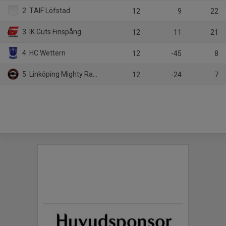
2. TAIF Löfstad
12
9
22
3. IK Guts Finspång
12
11
21
4. HC Wettern
12
-45
8
5. Linköping Mighty Ravens HC
12
-24
7