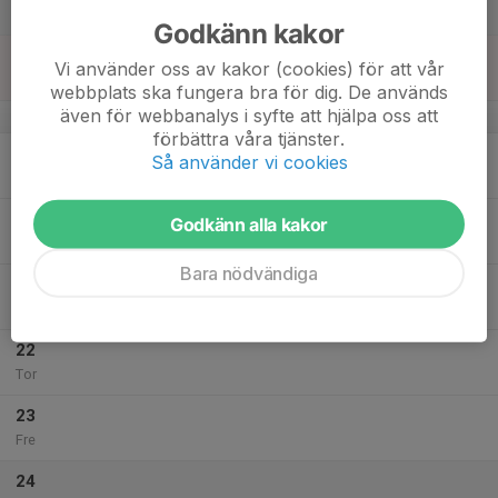
Lör
Godkänn kakor
18
Vi använder oss av kakor (cookies) för att vår
Sön
webbplats ska fungera bra för dig. De används
även för webbanalys i syfte att hjälpa oss att
v.43
förbättra våra tjänster.
19
Så använder vi cookies
Mån
20
Godkänn alla kakor
Tis
Bara nödvändiga
21
Ons
22
Tor
23
Fre
24