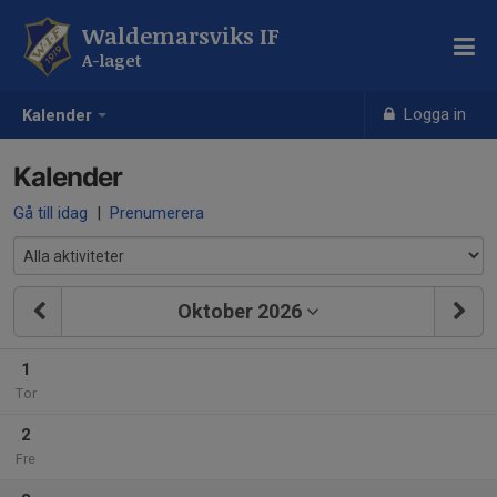
Waldemarsviks IF
A-laget
Logga in
Kalender
Kalender
Gå till idag
|
Prenumerera
Oktober 2026
1
Tor
2
Fre