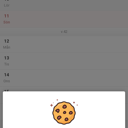
Lör
11
Sön
v.42
12
Mån
13
Tis
14
Ons
15
Tor
16
Fre
17