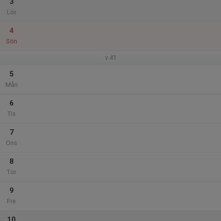
3
Lör
4
Sön
v.41
5
Mån
6
Tis
7
Ons
8
Tor
9
Fre
10