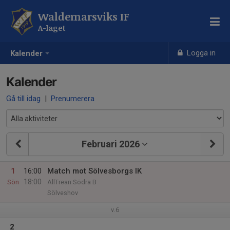
Waldemarsviks IF
A-laget
Logga in
Kalender
Kalender
Gå till idag
|
Prenumerera
Februari 2026
1
16:00
Match mot Sölvesborgs IK
18:00
Sön
AllTrean Södra B
Sölveshov
v.6
2