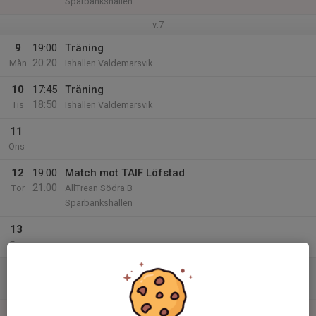
Sparbankshallen
v.7
9
19:00
Träning
20:20
Mån
Ishallen Valdemarsvik
10
17:45
Träning
18:50
Tis
Ishallen Valdemarsvik
11
Ons
12
19:00
Match mot TAIF Löfstad
21:00
Tor
AllTrean Södra B
Sparbankshallen
13
Fre
14
Lör
15
16:00
Match mot Ronneby IK