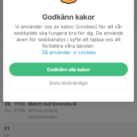
18:00
Sön
AllTrean Södra B
Soft Center Arena
Godkänn kakor
v.8
Vi använder oss av kakor (cookies) för att vår
16
webbplats ska fungera bra för dig. De används
Mån
även för webbanalys i syfte att hjälpa oss att
förbättra våra tjänster.
17
17:45
Träning
Så använder vi cookies
18:50
Tis
Ishallen Valdemarsvik
18
Godkänn alla kakor
Ons
Bara nödvändiga
19
18:30
Träning
19:50
Tor
Ishallen Valdemarsvik
20
19:00
Match mot Ronneby IK
21:00
Fre
AllTrean Södra B
Sparbankshallen
21
Lör