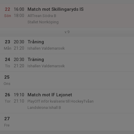
22
16:00
Match mot Skillingaryds IS
18:00
Sön
AllTrean Södra B
Stallet Norrköping
v.9
23
20:30
Tråning
21:20
Mån
Ishallen Valdemarsvik
24
20:30
Träning
21:20
Tis
Ishallen Valdemarsvik
25
Ons
26
19:10
Match mot IF Lejonet
21:10
Tor
PlayOff inför kvalserie till HockeyTvåan
Landskrona Ishall B
27
Fre