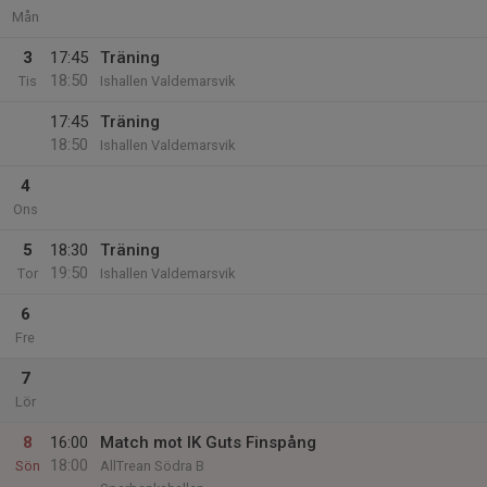
Mån
3
17:45
Träning
18:50
Tis
Ishallen Valdemarsvik
17:45
Träning
18:50
Ishallen Valdemarsvik
4
Ons
5
18:30
Träning
19:50
Tor
Ishallen Valdemarsvik
6
Fre
7
Lör
8
16:00
Match mot IK Guts Finspång
18:00
Sön
AllTrean Södra B