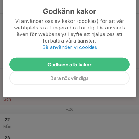
16
17:30
INSTÄLLD
18:50
Tis
Grännäs IP Liedholmsplan
Godkänn kakor
17
Vi använder oss av kakor (cookies) för att vår
Ons
webbplats ska fungera bra för dig. De används
även för webbanalys i syfte att hjälpa oss att
18
förbättra våra tjänster.
Tor
Så använder vi cookies
19
Fre
Godkänn alla kakor
20
Bara nödvändiga
Lör
21
Sön
v.26
22
Mån
23