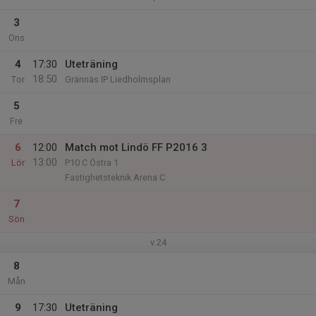
3
Ons
4
17:30
Uteträning
18:50
Tor
Grännäs IP Liedholmsplan
5
Fre
6
12:00
Match mot Lindö FF P2016 3
13:00
Lör
P10 C Östra 1
Fastighetsteknik Arena C
7
Sön
v.24
8
Mån
9
17:30
Uteträning