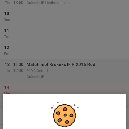
18:50
Tis
Grännäs IP Liedholmsplan
10
Ons
11
Tor
12
Fre
13
11:00
Match mot Krokeks IF P 2016 Röd
12:00
Lör
P10 C Östra 1
Grännäs IP
14
Sön
v.25
15
Mån