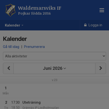
Waldemarsviks IF
Pojkar födda 2016
Logga in
Kalender
Kalender
Gå till idag
|
Prenumerera
Juni 2026
v.23
1
Mån
2
17:30
Uteträning
18:50
Tis
Grännäs IP Liedholmsplan