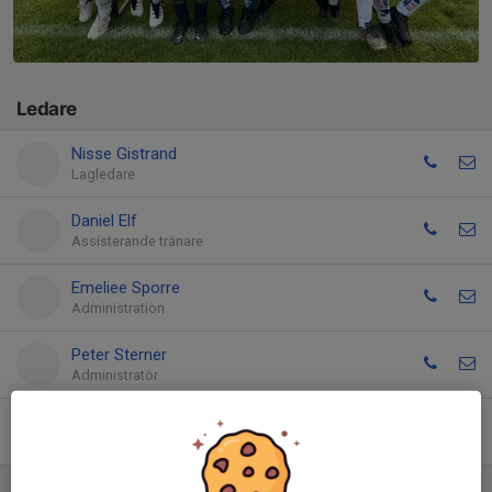
Ledare
Nisse Gistrand
Lagledare
Daniel Elf
Assisterande tränare
Emeliee Sporre
Administration
Peter Sterner
Administratör
Jimmy Svensson
Administratör