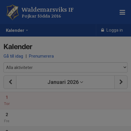
Waldemarsviks IF
Pojkar födda 2016
Logga in
Kalender
Kalender
Gå till idag
|
Prenumerera
Januari 2026
1
Tor
2
Fre