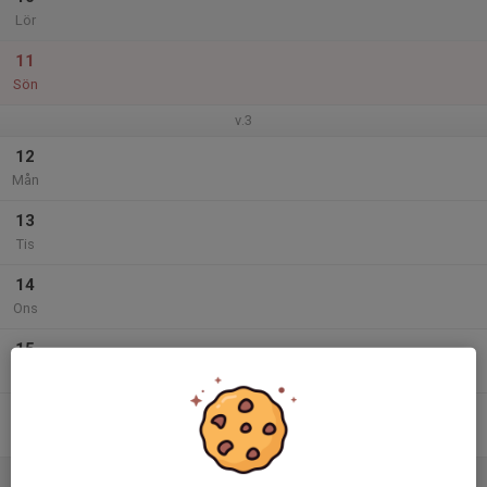
Lör
11
Sön
v.3
12
Mån
13
Tis
14
Ons
15
Tor
16
Fre
17