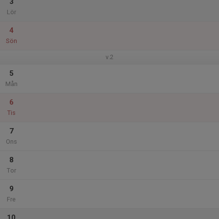
3
Lör
4
Sön
v.2
5
Mån
6
Tis
7
Ons
8
Tor
9
Fre
10