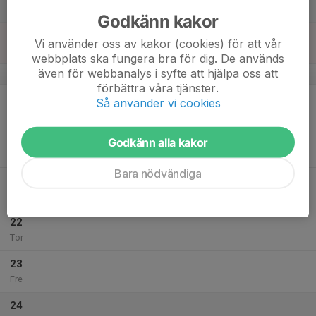
Lör
Godkänn kakor
18
Vi använder oss av kakor (cookies) för att vår
Sön
webbplats ska fungera bra för dig. De används
även för webbanalys i syfte att hjälpa oss att
v.4
förbättra våra tjänster.
19
Så använder vi cookies
Mån
20
Godkänn alla kakor
Tis
Bara nödvändiga
21
Ons
22
Tor
23
Fre
24