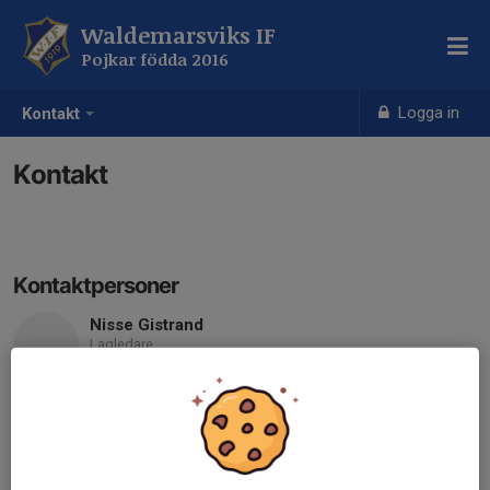
Waldemarsviks IF
Pojkar födda 2016
Logga in
Kontakt
Kontakt
Kontaktpersoner
Nisse Gistrand
Lagledare
070-419 62 08
nisse_metallica_@hotmail.com