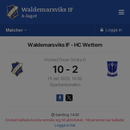
Waldemarsviks IF
A-laget
Logga in
Matcher
Waldemarsviks IF - HC Wettern
HockeyTrean Södra D
10 - 2
19 okt 2025, 16:00,
Sparbankshallen
Samling 14:00
Endast kallade kunde anmäla sig till aktiviteten. 18 personer var kallade.
Logga in här