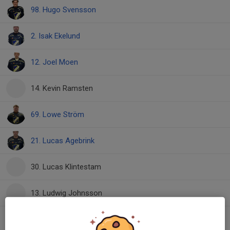
98. Hugo Svensson
2. Isak Ekelund
12. Joel Moen
14. Kevin Ramsten
69. Lowe Ström
21. Lucas Agebrink
30. Lucas Klintestam
13. Ludwig Johnsson
93. Petrus Lindeborg