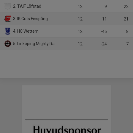
2. TAIF Löfstad
12
9
22
3. IK Guts Finspång
12
11
21
4. HC Wettern
12
-45
8
5. Linköping Mighty Ravens HC
12
-24
7