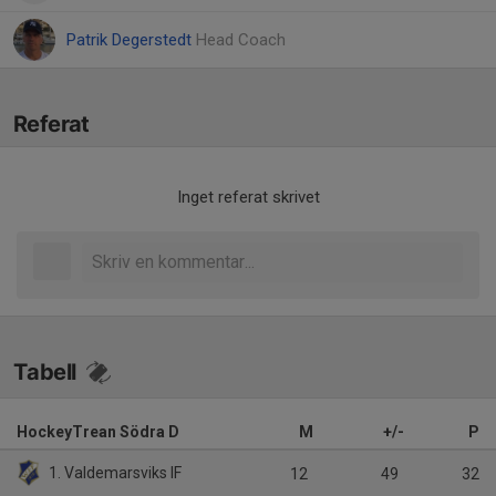
Patrik Degerstedt
Head Coach
Referat
Inget referat skrivet
Tabell
HockeyTrean Södra D
M
+/-
P
1. Valdemarsviks IF
12
49
32