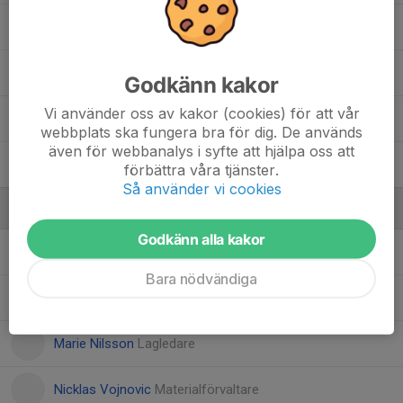
10. Philip Lekander
88. Simon Agebrink
Godkänn kakor
Vi använder oss av kakor (cookies) för att vår
67. Totte Vejkabo
webbplats ska fungera bra för dig. De används
även för webbanalys i syfte att hjälpa oss att
8. William Johnsson
förbättra våra tjänster.
Så använder vi cookies
Ledare
Godkänn alla kakor
Björn Svensson
Materialförvaltare
Bara nödvändiga
Daniel Källström
Assisterande Tränare
Marie Nilsson
Lagledare
Nicklas Vojnovic
Materialförvaltare