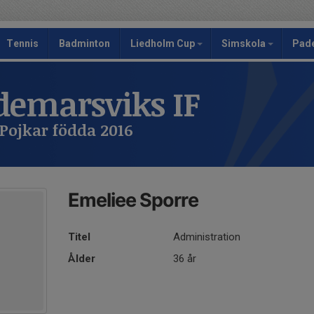
Tennis
Badminton
Liedholm Cup
Simskola
Pad
emarsviks IF
Pojkar födda 2016
Emeliee Sporre
Titel
Administration
Ålder
36 år