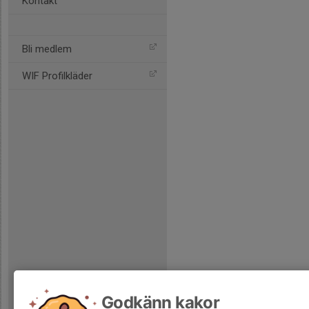
Kontakt
Bli medlem
WIF Profilkläder
Godkänn kakor