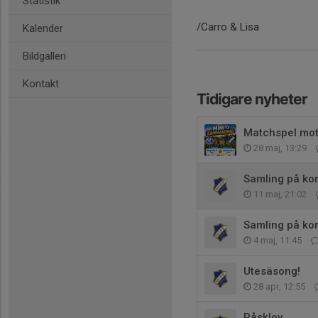
Statistik
/Carro & Lisa
Kalender
Bildgalleri
Kontakt
Tidigare nyheter
Matchspel mo
28 maj, 13:29
Samling på ko
11 maj, 21:02
Samling på ko
4 maj, 11:45
Utesäsong!
28 apr, 12:55
Påsklov