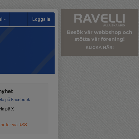
el
Logga in
nyhet
la på Facebook
la på X
heter via RSS