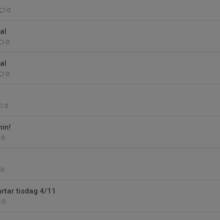
0
al
0
al
0
0
min!
0
0
artar tisdag 4/11
0