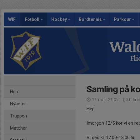
WIF
Fotboll
Hockey
Bordtennis
Parkour
Wald
Fl
Samling på k
Hem
11 maj, 21:02
0 ko
Nyheter
Hej!
Truppen
Imorgon 12/5 kör vi en re
Matcher
Vi ses kl. 17.00-18.00 💫