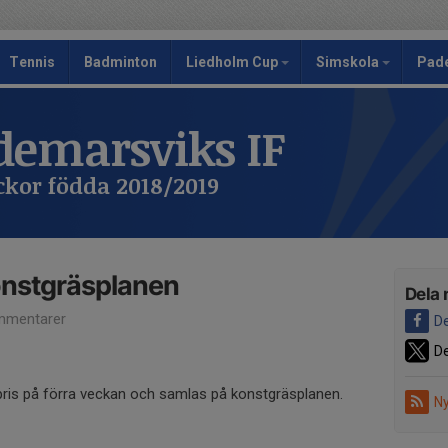
Tennis
Badminton
Liedholm Cup
Simskola
Pad
emarsviks IF
ickor födda 2018/2019
onstgräsplanen
Dela 
mmentarer
De
De
pris på förra veckan och samlas på konstgräsplanen.
Ny