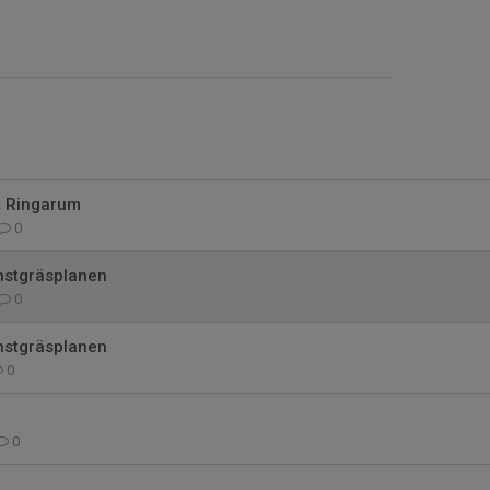
t Ringarum
0
nstgräsplanen
0
nstgräsplanen
0
0