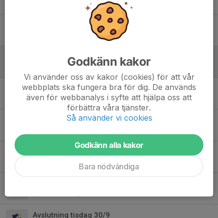
31 mar, 20:32
0
Sportlovsspecial
20 feb, 17:32
0
Sportlovsspecial
Godkänn kakor
10 feb, 21:26
0
Vi använder oss av kakor (cookies) för att vår
webbplats ska fungera bra för dig. De används
WIF-hoodies!
även för webbanalys i syfte att hjälpa oss att
23 jan, 13:42
0
förbättra våra tjänster.
Så använder vi cookies
Ny fotbollstermin!
7 jan, 22:10
0
Godkänn alla kakor
Julavslutning
5 dec 2025
0
Bara nödvändiga
Inneträning startar tisdag 4/11
27 okt 2025
0
Avslutning tisdag 30/9