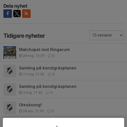
Dela nyhet
Tidigare nyheter
Matchspel mot Ringarum
28 maj, 13:29
0
Samling på konstgräsplanen
11 maj, 21:02
0
Samling på konstgräsplanen
4 maj, 11:45
0
Utesäsong!
28 apr, 12:55
0
Påsklov