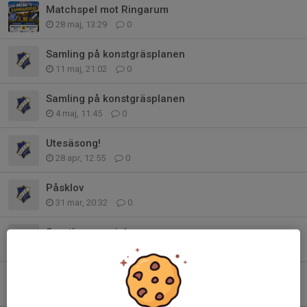
Matchspel mot Ringarum
28 maj, 13:29
0
Samling på konstgräsplanen
11 maj, 21:02
0
Samling på konstgräsplanen
4 maj, 11:45
0
Utesäsong!
28 apr, 12:55
0
Påsklov
31 mar, 20:32
0
Sportlovsspecial
20 feb, 17:32
0
Sportlovsspecial
10 feb, 21:26
0