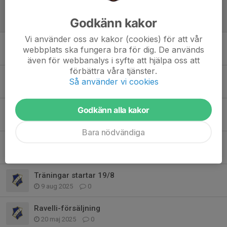
WIF-hoodies!
Godkänn kakor
23 jan, 13:42
0
Vi använder oss av kakor (cookies) för att vår
Ny fotbollstermin!
webbplats ska fungera bra för dig. De används
7 jan, 22:10
0
även för webbanalys i syfte att hjälpa oss att
förbättra våra tjänster.
Julavslutning
Så använder vi cookies
5 dec 2025
0
Inneträning startar tisdag 4/11
Godkänn alla kakor
27 okt 2025
0
Bara nödvändiga
Avslutning tisdag 30/9
25 sep 2025
0
Träningar startar 19/8
9 aug 2025
0
Ravelli-försäljning
20 maj 2025
0