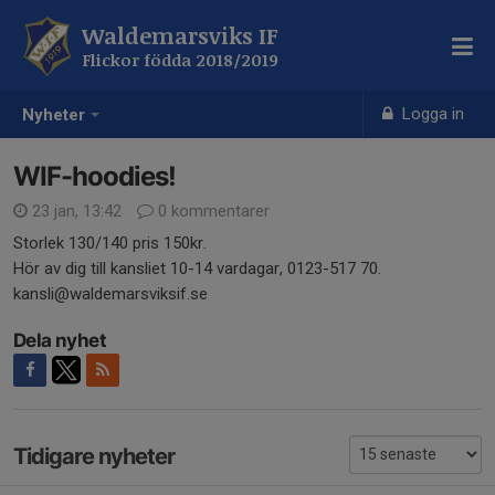
Waldemarsviks IF
Flickor födda 2018/2019
Logga in
Nyheter
WIF-hoodies!
23 jan, 13:42
0 kommentarer
Storlek 130/140 pris 150kr.
Hör av dig till kansliet 10-14 vardagar, 0123-517 70.
kansli@waldemarsviksif.se
Dela nyhet
Tidigare nyheter