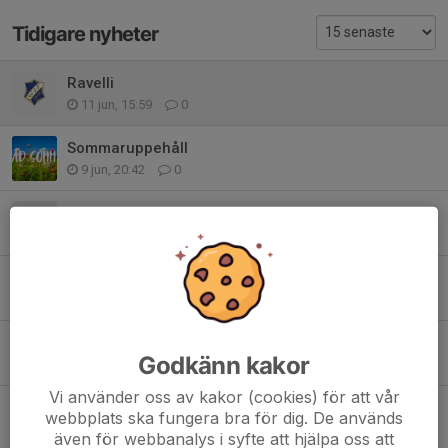
Tidigare nyheter
Ravelli
11 jun, 15:59
0
Sommaruppehåll
9 jun, 20:42
0
Ravelli
30 maj, 12:43
0
Träningsmatch mot Smedby AIS
25 apr, 18:43
0
Påskuppehåll
Godkänn kakor
30 mar, 21:57
0
Vi använder oss av kakor (cookies) för att vår
Första utomhusträningen är gjord
webbplats ska fungera bra för dig. De används
19 mar, 20:34
0
även för webbanalys i syfte att hjälpa oss att