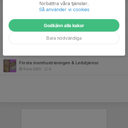
förbättra våra tjänster.
2 träningar i veckan
Så använder vi cookies
16 mar, 21:21
0
Godkänn alla kakor
Föräldramöte 18 januari 2026
18 jan, 22:07
0
Bara nödvändiga
Skärblacka Cup 6/1-2026
6 jan, 19:01
0
Första inomhusträningen & Ledstjärnor
9 nov 2025
0