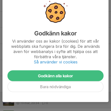
Tidigare nyheter
Ravelli
11 jun, 15:59
0
Godkänn kakor
Sommaruppehåll
9 jun, 20:42
0
Vi använder oss av kakor (cookies) för att vår
webbplats ska fungera bra för dig. De används
Ravelli
även för webbanalys i syfte att hjälpa oss att
30 maj, 12:43
0
förbättra våra tjänster.
Så använder vi cookies
Träningsmatch mot Smedby AIS
25 apr, 18:43
0
Godkänn alla kakor
Påskuppehåll
Bara nödvändiga
30 mar, 21:57
0
Första utomhusträningen är gjord
19 mar, 20:34
0