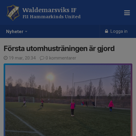
Waldemarsviks IF
F11 Hammarkinds United
Logga in
Nyheter
Första utomhusträningen är gjord
19 mar, 20:34
0 kommentarer