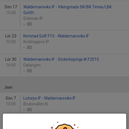
Sön 17
Waldemarsviks IF - Vikingstads SK/BK Tinnis/LBK
15:00
Gottfr...
Grännäs IP
-
Lör 23
Kimstad GoIF F15 - Waldemarsviks IF
10:00
Krokhagens IP
-
Lör 30
Waldemarsviks IF - Söderköpings IK F2015
14:00
Dalängen
-
Juni
Sön 7
Lotorps IF - Waldemarsviks IF
10:00
Bruksvallen B
-
Lör 13
Waldemarsviks IF - Eneby BK F2014/15 Gul
14:00
Grännäs IP