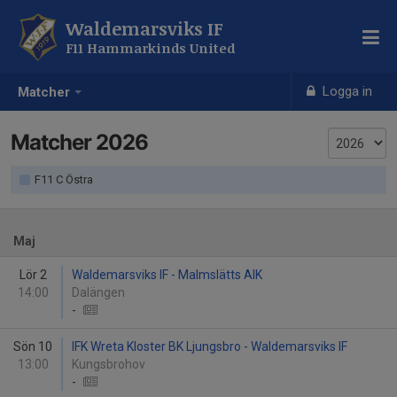
Waldemarsviks IF
F11 Hammarkinds United
Logga in
Matcher
Matcher 2026
F11 C Östra
Maj
Lör 2
Waldemarsviks IF - Malmslätts AIK
14:00
Dalängen
-
Sön 10
IFK Wreta Kloster BK Ljungsbro - Waldemarsviks IF
13:00
Kungsbrohov
-