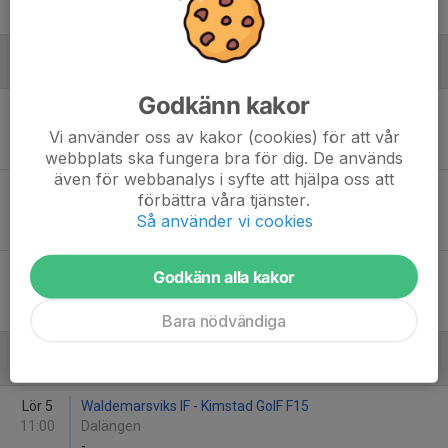
-
Augusti
Godkänn kakor
Sön 16
Dagsbergs IF F15 - Waldemarsviks IF
10:00
Bajdoffplanen
Vi använder oss av kakor (cookies) för att vår
-
webbplats ska fungera bra för dig. De används
även för webbanalys i syfte att hjälpa oss att
Lör 22
Waldemarsviks IF - IFK Wreta Kloster BK Ljungsbro
förbättra våra tjänster.
14:00
Grännäs IP
Så använder vi cookies
-
Sön 30
Malmslätts AIK - Waldemarsviks IF
Godkänn alla kakor
14:00
Hellgrenshagen D-plan 2
-
Bara nödvändiga
September
Lör 5
Waldemarsviks IF - Kimstad GoIF F15
11:00
Dalängen
-