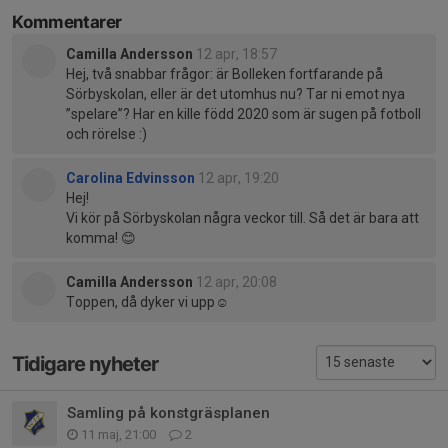
Kommentarer
Camilla Andersson
12 apr, 18:57
Hej, två snabbar frågor: är Bolleken fortfarande på
Sörbyskolan, eller är det utomhus nu? Tar ni emot nya
”spelare”? Har en kille född 2020 som är sugen på fotboll
och rörelse :)
Carolina Edvinsson
12 apr, 19:20
Hej!
Vi kör på Sörbyskolan några veckor till. Så det är bara att
komma! 😊
Camilla Andersson
12 apr, 20:08
Toppen, då dyker vi upp☺️
Tidigare nyheter
Samling på konstgräsplanen
11 maj, 21:00
2