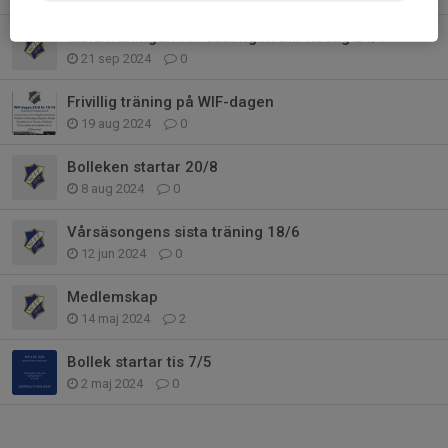
Sista träningen för säsongen blir tisdag 24/9
21 sep 2024
0
Frivillig träning på WIF-dagen
19 aug 2024
0
Bolleken startar 20/8
8 aug 2024
0
Vårsäsongens sista träning 18/6
12 jun 2024
0
Medlemskap
14 maj 2024
2
Bollek startar tis 7/5
2 maj 2024
0