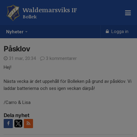
Waldemarsviks IF
Bollek
Logga in
Nyheter
Påsklov
31 mar, 20:34
3 kommentarer
Hej!
Nästa vecka är det uppehåll för Bolleken på grund av påsklov. Vi
laddar batterierna och ses igen veckan därpå!
/Carro & Lisa
Dela nyhet