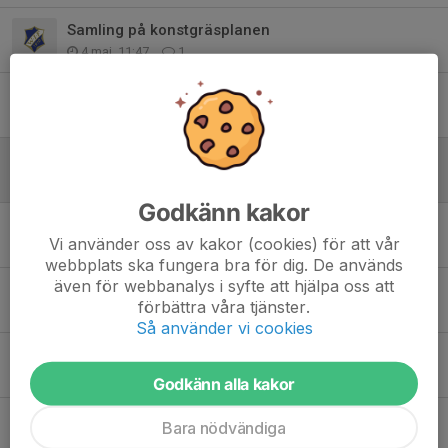
Samling på konstgräsplanen
4 maj, 11:47
1
Bollek ute
28 apr, 13:07
0
Påsklov
31 mar, 20:34
3
Godkänn kakor
Mer rörelseglädje!
Vi använder oss av kakor (cookies) för att vår
7 jan, 22:26
0
webbplats ska fungera bra för dig. De används
även för webbanalys i syfte att hjälpa oss att
Boll & Lek
förbättra våra tjänster.
27 okt 2025
0
Så använder vi cookies
Bolleken startar 19/8
9 aug 2025
0
Godkänn alla kakor
Bollek 2025
Bara nödvändiga
27 apr 2025
0