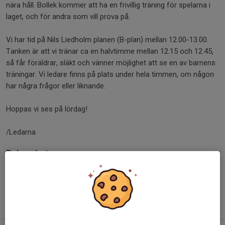
nära håll. Bollek kommer att ha en frivillig träning för spelarna i
laget, och för andra som vill prova på.
Vi har tid på Nils Liedholm planen (B-plan) mellan 12.00-13.00.
Tanken är att vi tränar ca en halvtimme mellan 12.15 och 12.45,
så får föräldrar, släkt och vänner möjlighet att se en av barnens
träningar. Vi ledare finns på plats under hela timmen, om någon
har några frågor eller liknande.
Hoppas vi ses på lördag!
/Ledarna
Dela nyhet
Tidigare nyheter