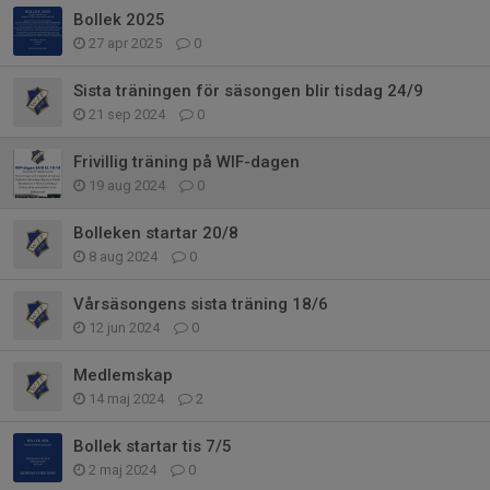
Bollek 2025
27 apr 2025
0
Sista träningen för säsongen blir tisdag 24/9
21 sep 2024
0
Frivillig träning på WIF-dagen
19 aug 2024
0
Bolleken startar 20/8
8 aug 2024
0
Vårsäsongens sista träning 18/6
12 jun 2024
0
Medlemskap
14 maj 2024
2
Bollek startar tis 7/5
2 maj 2024
0