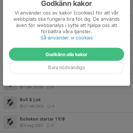
Godkänn kakor
Samling på konstgräsplanen
11 maj, 21:00
2
Vi använder oss av kakor (cookies) för att vår
webbplats ska fungera bra för dig. De används
Samling på konstgräsplanen
även för webbanalys i syfte att hjälpa oss att
4 maj, 11:47
1
förbättra våra tjänster.
Så använder vi cookies
Bollek ute
28 apr, 13:07
0
Godkänn alla kakor
Påsklov
Bara nödvändiga
31 mar, 20:34
3
Mer rörelseglädje!
7 jan, 22:26
0
Boll & Lek
27 okt 2025
0
Bolleken startar 19/8
9 aug 2025
0