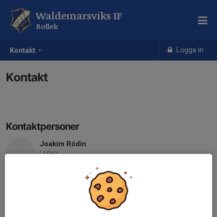
Waldemarsviks IF
Bollek
Logga in
Kontakt
Kontakt
Kontaktpersoner
Joakim Rödin
Ledare
073-655 14 20
joakim.rodin@gmail.com