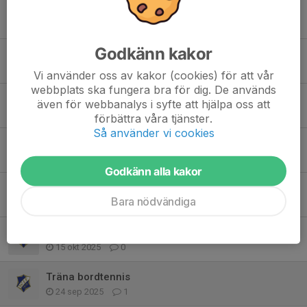
Tidigare nyheter
Godkänn kakor
Skärgårdsträffen 2026
22 mar, 20:26
0
Vi använder oss av kakor (cookies) för att vår
webbplats ska fungera bra för dig. De används
Program Skärgårdsträffen 2026
även för webbanalys i syfte att hjälpa oss att
8 mar, 20:28
3
förbättra våra tjänster.
Så använder vi cookies
Inbjudan Skärgårdsträffen 2026
15 jan, 07:53
0
Godkänn alla kakor
Östgötatouren 29-30 november
Bara nödvändiga
17 okt 2025
0
Ravelli och Bingolotter
15 okt 2025
0
Träna bordtennis
24 sep 2025
1