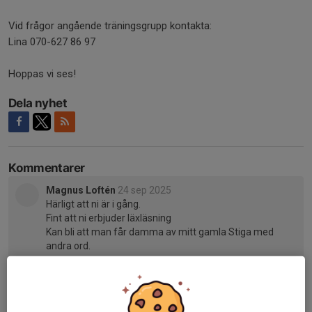
Vid frågor angående träningsgrupp kontakta:
Lina 070-627 86 97
Hoppas vi ses!
Dela nyhet
Kommentarer
Magnus Loftén
24 sep 2025
Härligt att ni är i gång.
Fint att ni erbjuder läxläsning
Kan bli att man får damma av mitt gamla Stiga med
andra ord.