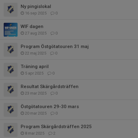
Ny pingislokal
16 sep 2025
0
WIF dagen
27 aug 2025
0
Program Östgötatouren 31 maj
22 maj 2025
0
Träning april
5 apr 2025
0
Resultat Skärgårdsträffen
23 mar 2025
0
Östgötatouren 29-30 mars
20 mar 2025
0
Program Skärgårdsträffen 2025
8 mar 2025
2