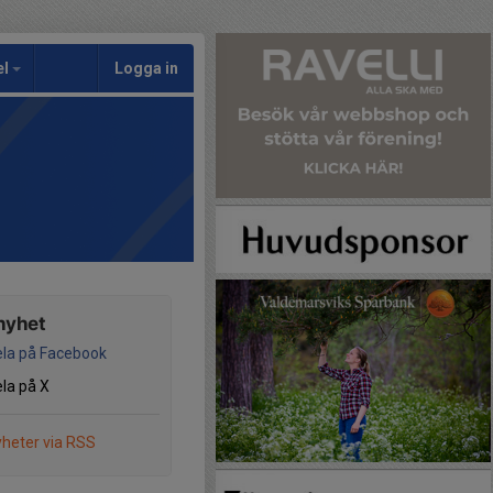
el
Logga in
nyhet
la på Facebook
la på X
heter via RSS