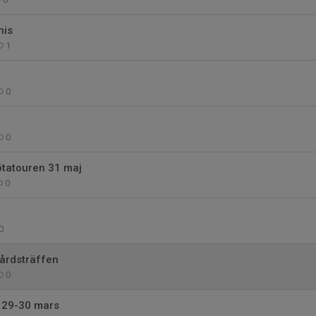
nis
1
0
0
tatouren 31 maj
0
0
gårdsträffen
0
 29-30 mars