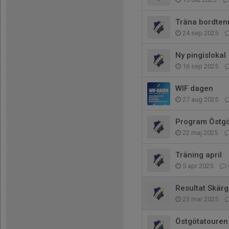
Träna bordten
24 sep 2025
Ny pingislokal
16 sep 2025
WIF dagen
27 aug 2025
Program Östgö
22 maj 2025
Träning april
5 apr 2025
Resultat Skär
23 mar 2025
Östgötatouren