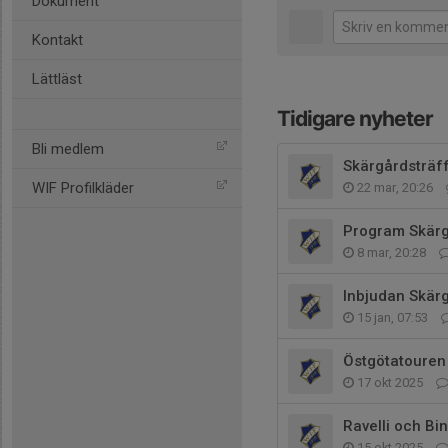
Dokument
Kontakt
Lättläst
Tidigare nyheter
Bli medlem
Skärgårdsträf
WIF Profilkläder
22 mar, 20:26
Program Skärg
8 mar, 20:28
Inbjudan Skär
15 jan, 07:53
Östgötatouren
17 okt 2025
Ravelli och Bin
15 okt 2025