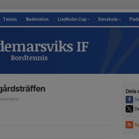
Tennis
Badminton
Liedholm Cup
Simskola
Pad
emarsviks IF
Bordtennis
gårdsträffen
Dela 
mentarer
De
De
Ny