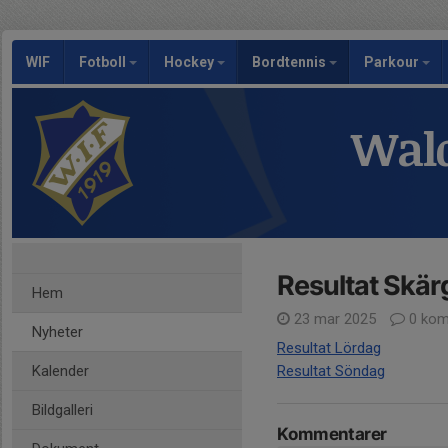
WIF
Fotboll
Hockey
Bordtennis
Parkour
Wald
Resultat Skär
Hem
23 mar 2025
0 kom
Nyheter
Resultat Lördag
Kalender
Resultat Söndag
Bildgalleri
Kommentarer