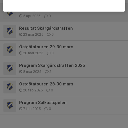
Träning april
5 apr 2025
0
Resultat Skärgårdsträffen
23 mar 2025
0
Östgötatouren 29-30 mars
20 mar 2025
0
Program Skärgårdsträffen 2025
8 mar 2025
2
Östgötatouren 28-30 mars
20 feb 2025
0
Program Solkustspelen
7 feb 2025
0