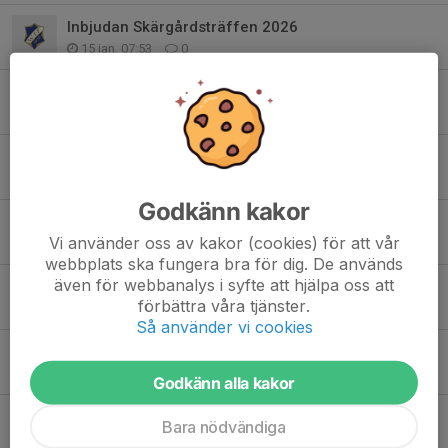
Inbjudan Skärgårdsträffen 2026
15 jan, 07:53
0
Östgötatouren 29-30 november
17 okt 2025
0
Ravelli och Bingolotter
15 okt 2025
0
Godkänn kakor
Träna bordtennis
Vi använder oss av kakor (cookies) för att vår
24 sep 2025
1
webbplats ska fungera bra för dig. De används
även för webbanalys i syfte att hjälpa oss att
Ny pingislokal
förbättra våra tjänster.
16 sep 2025
0
Så använder vi cookies
WIF dagen
27 aug 2025
0
Godkänn alla kakor
Program Östgötatouren 31 maj
Bara nödvändiga
22 maj 2025
0