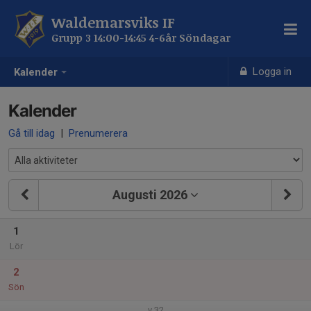
Waldemarsviks IF
Grupp 3 14:00-14:45 4-6år Söndagar
Logga in
Kalender
Kalender
Gå till idag
|
Prenumerera
Augusti 2026
1
Lör
2
Sön
v.32