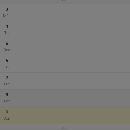
3
Mån
4
Tis
5
Ons
6
Tor
7
Fre
8
Lör
9
Sön
v.33