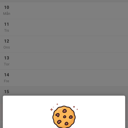
10
Mån
11
Tis
12
Ons
13
Tor
14
Fre
15
Lör
16
Sön
v.34