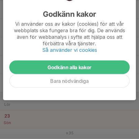
17
Godkänn kakor
Mån
Vi använder oss av kakor (cookies) för att vår
18
webbplats ska fungera bra för dig. De används
Tis
även för webbanalys i syfte att hjälpa oss att
19
förbättra våra tjänster.
Så använder vi cookies
Ons
20
Godkänn alla kakor
Tor
21
Bara nödvändiga
Fre
22
Lör
23
Sön
v.35