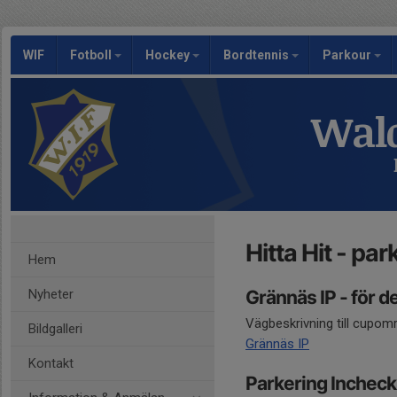
WIF
Fotboll
Hockey
Bordtennis
Parkour
Wald
Hitta Hit - pa
Hem
Nyheter
Grännäs IP - för d
Vägbeskrivning till cupom
Bildgalleri
Grännäs IP
Kontakt
Parkering Inchec