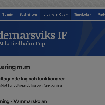
Tennis
Badminton
Liedholm Cup
Simskola
Pad
emarsviks IF
Nils Liedholm Cup
rkering m.m
eltagande lag och funktionärer
rådet för deltagande lag och funktionärer
kning - Vammarskolan