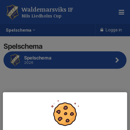
Waldemarsviks IF
Nils Liedholm Cup
Logga in
Spelschema
Spelschema
Spelschema
2026