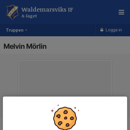
Waldemarsviks IF
A-laget
Logga in
Truppen
Melvin Mörlin
Position
Forward