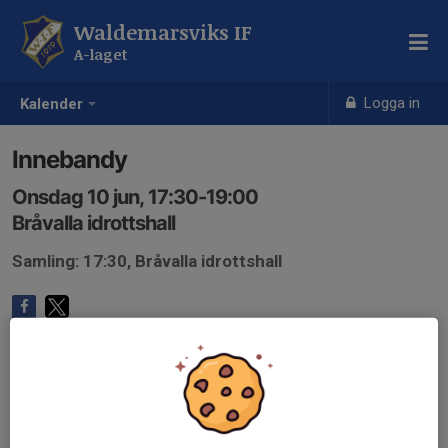
Waldemarsviks IF
A-laget
Logga in
Kalender
Innebandy
Onsdag 10 jun, 17:30-19:00
Bråvalla idrottshall
Samling: 17:30, Bråvalla idrottshall