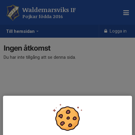
Waldemarsviks IF
Pojkar födda 2016
Logga in
Till hemsidan
Ingen åtkomst
Du har inte tillgång att se denna sida.