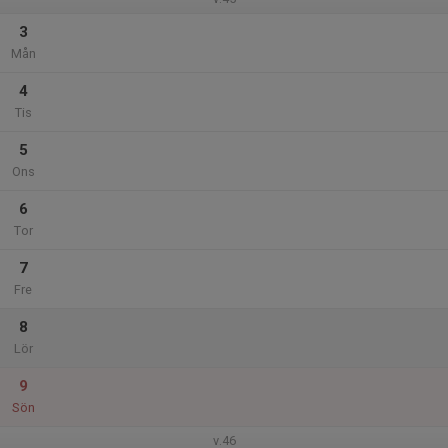
3
Mån
4
Tis
5
Ons
6
Tor
7
Fre
8
Lör
9
Sön
v.46