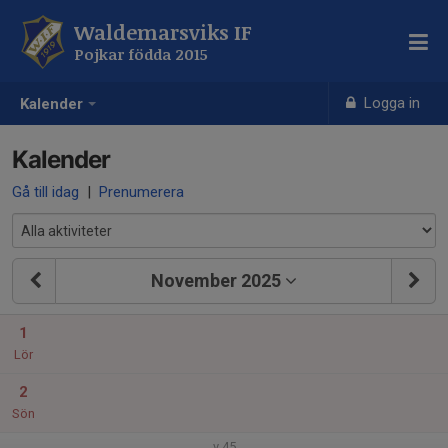
Waldemarsviks IF
Pojkar födda 2015
Logga in
Kalender
Kalender
Gå till idag
|
Prenumerera
November 2025
1
Lör
2
Sön
v.45