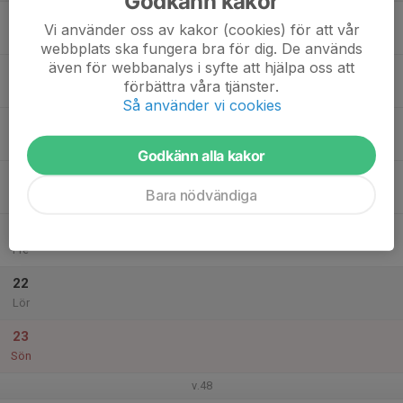
Godkänn kakor
17
Vi använder oss av kakor (cookies) för att vår
Mån
webbplats ska fungera bra för dig. De används
även för webbanalys i syfte att hjälpa oss att
18
förbättra våra tjänster.
Tis
Så använder vi cookies
19
Ons
Godkänn alla kakor
20
17:00
Träning
Bara nödvändiga
18:00
Tor
Vammarskolans idrottshall
21
Fre
22
Lör
23
Sön
v.48