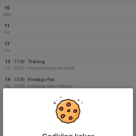
10
Mån
11
Tis
12
Ons
13
17:00
Träning
18:00
Tor
Vammarskolans idrottshall
14
15:00
Fredags-Fys
16:00
Fre
Lindbergs Gym i Sjöhuset
15
Lör
16
Sön
v.47