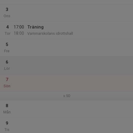
3
Ons
4
17:00
Träning
18:00
Tor
Vammarskolans idrottshall
5
Fre
6
Lör
7
Sön
v.50
8
Mån
9
Tis