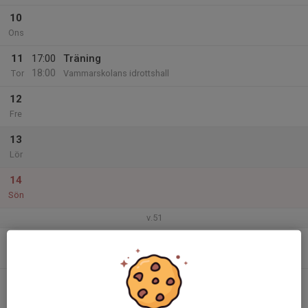
10
Ons
11
17:00
Träning
18:00
Tor
Vammarskolans idrottshall
12
Fre
13
Lör
14
Sön
v.51
15
Mån
16
Tis