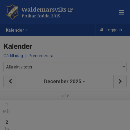
Waldemarsviks IF
Pojkar födda 2015
Logga in
Kalender
Kalender
Gå till idag
|
Prenumerera
December 2025
v.49
1
Mån
2
Tis