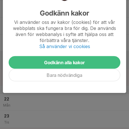
17
Godkänn kakor
Ons
Vi använder oss av kakor (cookies) för att vår
18
17:00
Årets sista träning - föräldramatch
webbplats ska fungera bra för dig. De används
18:00
Tor
Vammarskolans idrottshall
även för webbanalys i syfte att hjälpa oss att
19
förbättra våra tjänster.
Så använder vi cookies
Fre
20
Godkänn alla kakor
Lör
21
Bara nödvändiga
Sön
v.52
22
Mån
23
Tis