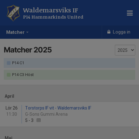
Waldemarsviks IF
P14 Hammarkinds United
Logga in
Matcher
Matcher 2025
P14 C1
P14 C3 Höst
April
Lör 26
Torstorps IF vit - Waldemarsviks IF
11:30
G-Sons Gummi Arena
5
-
3
Maj