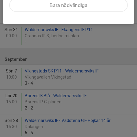
Bara nödvändiga
Sön 24
Smedby AIS P2011 Svart - Waldemarsviks IF
00:00
PreZero Arena
-
Sön 31
Waldemarsviks IF - Ekängens IF P11
00:00
Grännäs IP 3, Liedholmsplan
-
September
Sön 7
Vikingstads SK P11 - Waldemarsviks IF
10:00
Vikingavallen Vikingstad
3
-
4
Lör 20
Borens IK Blå - Waldemarsviks IF
15:00
Borens IP C-planen
2
-
2
Sön 28
Waldemarsviks IF - Vadstena GIF Pojkar 14 år
16:30
Dalängen
6
-
5