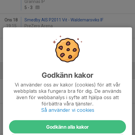
Grännäs IP
5
-
3
Ons 18
Smedby AIS P2011 Vit - Waldemarsviks IF
19:15
PreZero Arena
6
-
1
Sön 22
Waldemarsviks IF - Sonstorps IK
00:00
Dalängen
-
Godkänn kakor
Augusti
Vi använder oss av kakor (cookies) för att vår
Lör 16
Hjulsbro IK P-2012 Blå - Waldemarsviks IF
webbplats ska fungera bra för dig. De används
10:00
UCS Arena
även för webbanalys i syfte att hjälpa oss att
4
-
1
förbättra våra tjänster.
Så använder vi cookies
Fre 22
Waldemarsviks IF - Malmslätts AIK Pojkar födda
19:00
2011 Sv...
Dalängen
Godkänn alla kakor
11
-
1