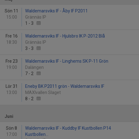
Sön 11
Waldemarsviks IF - Åby IF P2011
15:00
Grännäs IP
1
-
3
Fre 16
Waldemarsviks IF - Hjulsbro IK P-2012 Blå
18:30
Grännäs IP
3
-
3
Fre 23
Waldemarsviks IF - Linghems SK P-11 Grön
19:00
Dalängen
7
-
2
Lör 31
Eneby BK P2011 grön - Waldemarsviks IF
13:00
MAXIvallen Slaget
8
-
2
Juni
Sön 8
Waldemarsviks IF - Kuddby IF Kustbollen P14
17:00
Kustbollen...