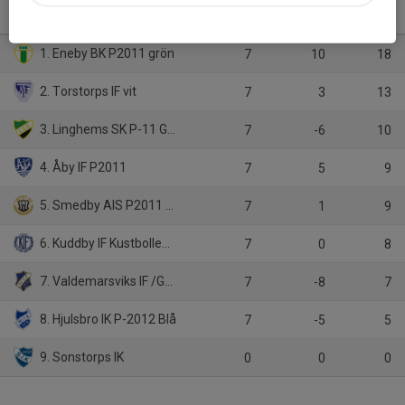
P14 C1
M
+/-
P
1. Eneby BK P2011 grön
7
10
18
2. Torstorps IF vit
7
3
13
3. Linghems SK P-11 Grön
7
-6
10
4. Åby IF P2011
7
5
9
5. Smedby AIS P2011 Vit
7
1
9
6. Kuddby IF Kustbollen P14 Kustbollen P14
7
0
8
7. Valdemarsviks IF /Gusum
7
-8
7
8. Hjulsbro IK P-2012 Blå
7
-5
5
9. Sonstorps IK
0
0
0