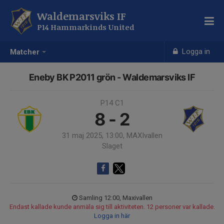
Waldemarsviks IF
P14 Hammarkinds United
Logga in
Matcher
Eneby BK P2011 grön - Waldemarsviks IF
P14 C1
8 - 2
31 maj 2025, 13:00, MAXIvallen
Slaget
Samling 12:00, Maxivallen
Endast kallade kunde anmäla sig till aktiviteten. 12 personer var kallade.
Logga in här