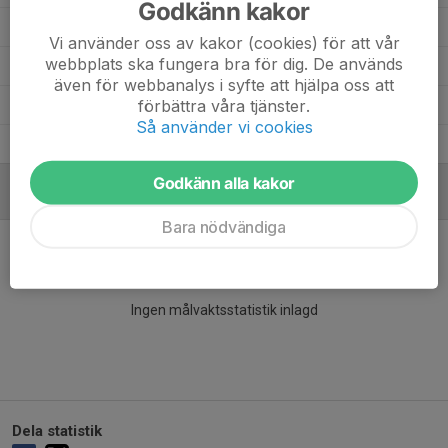
Godkänn kakor
Ceasar Haddad
9
0
0
0
0
Vi använder oss av kakor (cookies) för att vår
webbplats ska fungera bra för dig. De används
Benjamin Karlsson
7
0
0
0
0
även för webbanalys i syfte att hjälpa oss att
förbättra våra tjänster.
Alvar Nilsson Skarin
2
0
0
0
0
Så använder vi cookies
Albert Westling
9
0
0
0
0
Godkänn alla kakor
MÅLVAKTER
Bara nödvändiga
Ingen målvaktsstatistik inlagd
Dela statistik