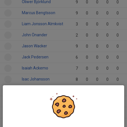
Oliwer Björklund
9
0
0
0
0
Marcus Bengtsson
9
0
0
0
0
Liam Jonsson Almkvist
3
0
0
0
0
John Önander
2
0
0
0
0
Jason Wacker
9
0
0
0
0
Jack Pedersen
6
0
0
0
0
Isaiah Ackemo
7
0
0
0
0
Isac Johansson
8
0
0
0
0
Isac Björklund
8
0
0
0
0
Henning Trysberg
9
0
0
0
0
Elmer Engdahl
7
0
0
0
0
Dante Kullberg
2
0
0
0
0