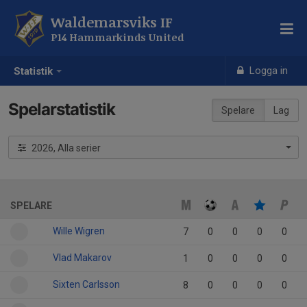
Waldemarsviks IF
P14 Hammarkinds United
Logga in
Statistik
Spelarstatistik
Spelare
Lag
2026, Alla serier
SPELARE
Wille Wigren
7
0
0
0
0
Vlad Makarov
1
0
0
0
0
Sixten Carlsson
8
0
0
0
0