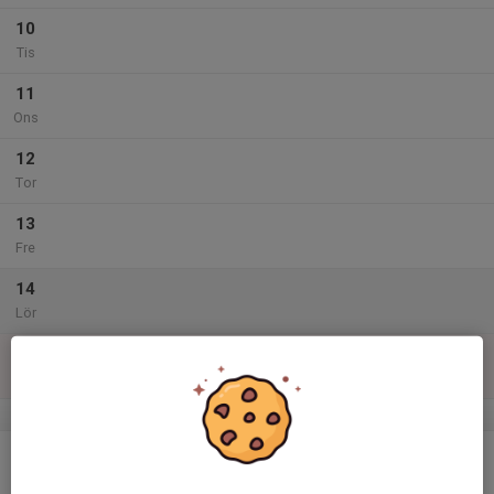
10
Tis
11
Ons
12
Tor
13
Fre
14
Lör
15
Sön
v.47
16
Mån