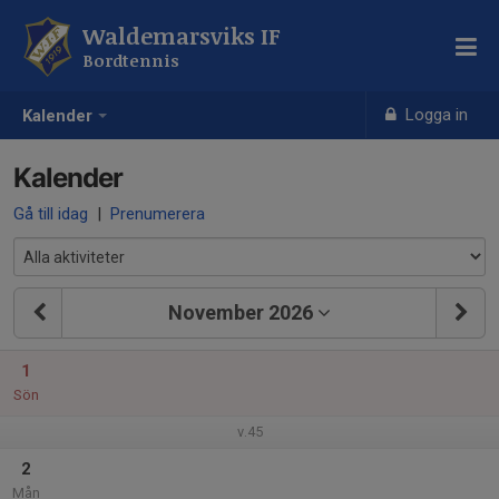
Waldemarsviks IF
Bordtennis
Logga in
Kalender
Kalender
Gå till idag
|
Prenumerera
November 2026
1
Sön
v.45
2
Mån