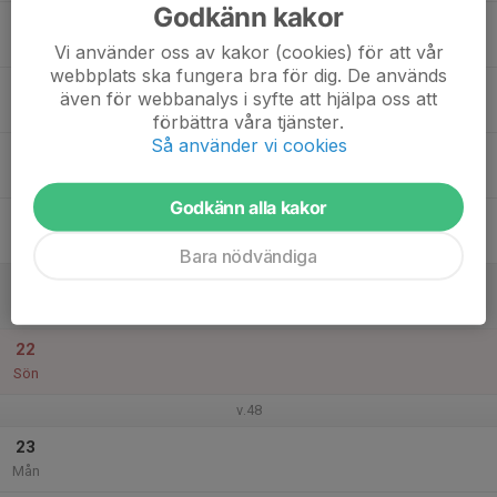
Godkänn kakor
17
Tis
Vi använder oss av kakor (cookies) för att vår
webbplats ska fungera bra för dig. De används
18
även för webbanalys i syfte att hjälpa oss att
Ons
förbättra våra tjänster.
Så använder vi cookies
19
Tor
Godkänn alla kakor
20
Fre
Bara nödvändiga
21
Lör
22
Sön
v.48
23
Mån