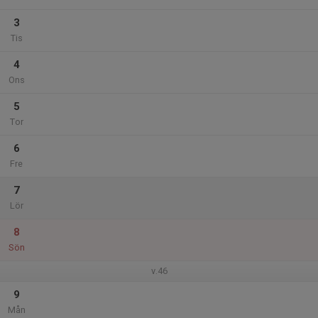
3
Tis
4
Ons
5
Tor
6
Fre
7
Lör
8
Sön
v.46
9
Mån