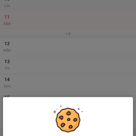
Lör
11
Sön
v.3
12
Mån
13
Tis
14
Ons
15
Tor
16
Fre
17