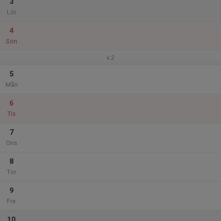
3
Lör
4
Sön
v.2
5
Mån
6
Tis
7
Ons
8
Tor
9
Fre
10