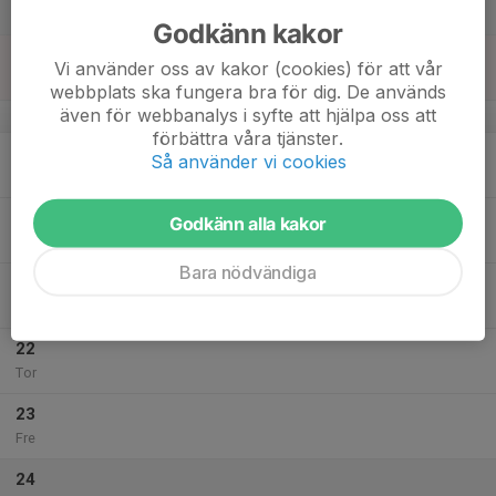
Lör
Godkänn kakor
18
Vi använder oss av kakor (cookies) för att vår
Sön
webbplats ska fungera bra för dig. De används
även för webbanalys i syfte att hjälpa oss att
v.4
förbättra våra tjänster.
19
Så använder vi cookies
Mån
20
Godkänn alla kakor
Tis
Bara nödvändiga
21
Ons
22
Tor
23
Fre
24